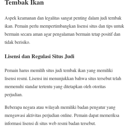
Tembak Ikan
Aspek keamanan dan legalitas sangat penting dalam judi tembak
ikan. Pemain perlu mempertimbangkan lisensi situs dan tips untuk
bermain secara aman agar pengalaman bermain tetap positif dan
tidak berisiko.
Lisensi dan Regulasi Situs Judi
Pemain harus memilih situs judi tembak ikan yang memiliki
lisensi resmi. Lisensi ini menunjukkan bahwa situs tersebut telah
memenuhi standar tertentu yang ditetapkan oleh otoritas
perjudian.
Beberapa negara atau wilayah memiliki badan pengatur yang
mengawasi aktivitas perjudian online. Pemain dapat memeriksa
informasi lisensi di situs web resmi badan tersebut.