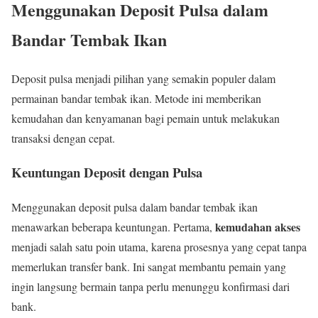
Menggunakan Deposit Pulsa dalam
Bandar Tembak Ikan
Deposit pulsa menjadi pilihan yang semakin populer dalam
permainan bandar tembak ikan. Metode ini memberikan
kemudahan dan kenyamanan bagi pemain untuk melakukan
transaksi dengan cepat.
Keuntungan Deposit dengan Pulsa
Menggunakan deposit pulsa dalam bandar tembak ikan
kemudahan akses
menawarkan beberapa keuntungan. Pertama,
menjadi salah satu poin utama, karena prosesnya yang cepat tanpa
memerlukan transfer bank. Ini sangat membantu pemain yang
ingin langsung bermain tanpa perlu menunggu konfirmasi dari
bank.