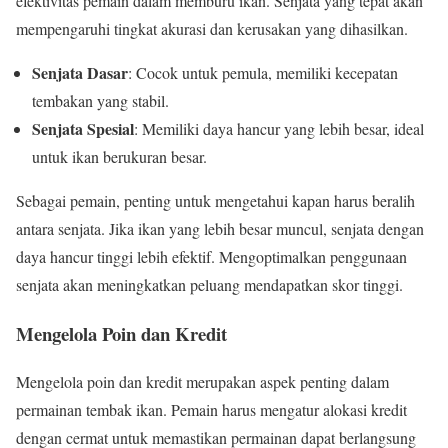
efektivitas pemain dalam memburu ikan. Senjata yang tepat akan
mempengaruhi tingkat akurasi dan kerusakan yang dihasilkan.
Senjata Dasar
: Cocok untuk pemula, memiliki kecepatan
tembakan yang stabil.
Senjata Spesial
: Memiliki daya hancur yang lebih besar, ideal
untuk ikan berukuran besar.
Sebagai pemain, penting untuk mengetahui kapan harus beralih
antara senjata. Jika ikan yang lebih besar muncul, senjata dengan
daya hancur tinggi lebih efektif. Mengoptimalkan penggunaan
senjata akan meningkatkan peluang mendapatkan skor tinggi.
Mengelola Poin dan Kredit
Mengelola poin dan kredit merupakan aspek penting dalam
permainan tembak ikan. Pemain harus mengatur alokasi kredit
dengan cermat untuk memastikan permainan dapat berlangsung