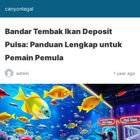
canyonlegal
Bandar Tembak Ikan Deposit
Pulsa: Panduan Lengkap untuk
Pemain Pemula
admin
1 year ago