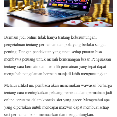
Bermain judi online tidak hanya tentang keberuntungan;
pengetahuan tentang permainan dan pola yang berlaku sangat
penting. Dengan pendekatan yang tepat, setiap putaran bisa
membawa peluang untuk meraih kemenangan besar. Penguasaan
tentang cara bermain dan memilih permainan yang tepat dapat
mengubah pengalaman bermain menjadi lebih menguntungkan.
Melalui artikel ini, pembaca akan menemukan wawasan berharga
tentang cara meningkatkan peluang mereka dalam permainan judi
online, terutama dalam konteks slot yang gacor. Mengetahui apa
yang diperlukan untuk mencapai maxwin dapat membuat setiap
sesi permainan lebih memuaskan dan menguntungkan.