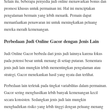
Selain itu, beberapa penyedia judi online menawarkan bonus dan
promosi khusus untuk permainan ini. Hal ini menciptakan
pengalaman bermain yang lebih menarik. Pemain dapat
memanfaatkan penawaran ini untuk meningkatkan peluang
mereka meraih kemenangan.
Perbedaan Judi Online Gacor dengan Jenis Lain
Judi Online Gacor berbeda dari jenis judi lainnya karena fokus
pada potensi besar untuk menang di setiap putaran. Sementara
jenis judi lain mungkin lebih mementingkan pengalaman atau
strategi, Gacor menekankan hasil yang nyata dan terlihat.
Perbedaan lain terletak pada tingkat variabilitas dalam permainan.
Gacor sering menghasilkan lebih banyak kemenangan kecil
secara konsisten. Sedangkan jenis judi lain mungkin
menghadirkan risiko yang lebih tinggi dengan peluang menang