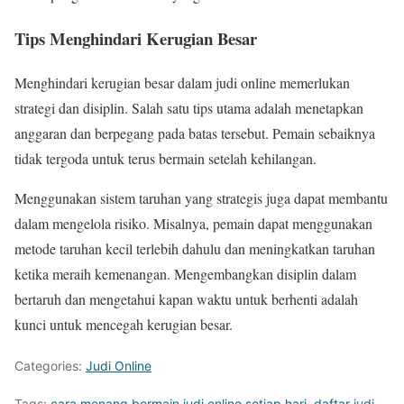
Tips Menghindari Kerugian Besar
Menghindari kerugian besar dalam judi online memerlukan
strategi dan disiplin. Salah satu tips utama adalah menetapkan
anggaran dan berpegang pada batas tersebut. Pemain sebaiknya
tidak tergoda untuk terus bermain setelah kehilangan.
Menggunakan sistem taruhan yang strategis juga dapat membantu
dalam mengelola risiko. Misalnya, pemain dapat menggunakan
metode taruhan kecil terlebih dahulu dan meningkatkan taruhan
ketika meraih kemenangan. Mengembangkan disiplin dalam
bertaruh dan mengetahui kapan waktu untuk berhenti adalah
kunci untuk mencegah kerugian besar.
Categories:
Judi Online
Tags:
cara menang bermain judi online setiap hari
,
daftar judi