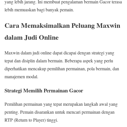
yang lebih jarang. Ini membuat pengalaman bermain Gacor terasa
lebih memuaskan bagi banyak pemain.
Cara Memaksimalkan Peluang Maxwin
dalam Judi Online
Maxwin dalam judi online dapat dicapai dengan strategi yang
tepat dan disiplin dalam bermain. Beberapa aspek yang perlu
diperhatikan mencakup pemilihan permainan, pola bermain, dan
manajemen modal.
Strategi Memilih Permainan Gacor
Pemilihan permainan yang tepat merupakan langkah awal yang
penting. Pemain disarankan untuk mencari permainan dengan
RTP (Return to Player) tinggi.