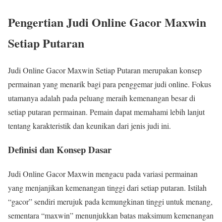
Pengertian Judi Online Gacor Maxwin
Setiap Putaran
Judi Online Gacor Maxwin Setiap Putaran merupakan konsep
permainan yang menarik bagi para penggemar judi online. Fokus
utamanya adalah pada peluang meraih kemenangan besar di
setiap putaran permainan. Pemain dapat memahami lebih lanjut
tentang karakteristik dan keunikan dari jenis judi ini.
Definisi dan Konsep Dasar
Judi Online Gacor Maxwin mengacu pada variasi permainan
yang menjanjikan kemenangan tinggi dari setiap putaran. Istilah
“gacor” sendiri merujuk pada kemungkinan tinggi untuk menang,
sementara “maxwin” menunjukkan batas maksimum kemenangan