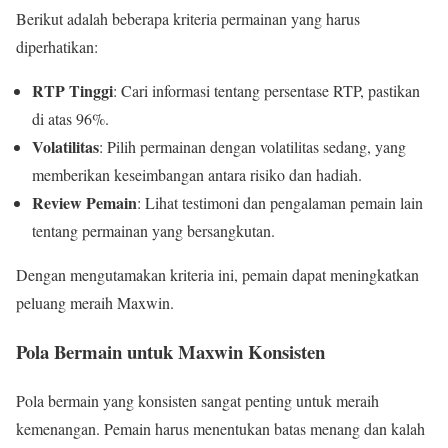
Berikut adalah beberapa kriteria permainan yang harus
diperhatikan:
RTP Tinggi
: Cari informasi tentang persentase RTP, pastikan
di atas 96%.
Volatilitas
: Pilih permainan dengan volatilitas sedang, yang
memberikan keseimbangan antara risiko dan hadiah.
Review Pemain
: Lihat testimoni dan pengalaman pemain lain
tentang permainan yang bersangkutan.
Dengan mengutamakan kriteria ini, pemain dapat meningkatkan
peluang meraih Maxwin.
Pola Bermain untuk Maxwin Konsisten
Pola bermain yang konsisten sangat penting untuk meraih
kemenangan. Pemain harus menentukan batas menang dan kalah