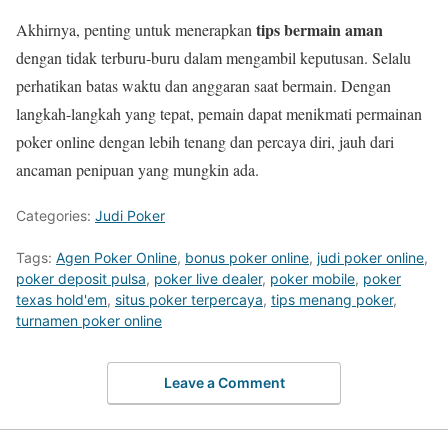
tips bermain aman
Akhirnya, penting untuk menerapkan
dengan tidak terburu-buru dalam mengambil keputusan. Selalu
perhatikan batas waktu dan anggaran saat bermain. Dengan
langkah-langkah yang tepat, pemain dapat menikmati permainan
poker online dengan lebih tenang dan percaya diri, jauh dari
ancaman penipuan yang mungkin ada.
Categories:
Judi Poker
Tags:
Agen Poker Online
,
bonus poker online
,
judi poker online
,
poker deposit pulsa
,
poker live dealer
,
poker mobile
,
poker
texas hold'em
,
situs poker terpercaya
,
tips menang poker
,
turnamen poker online
Leave a Comment