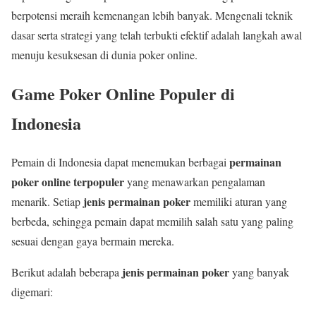
berpotensi meraih kemenangan lebih banyak. Mengenali teknik
dasar serta strategi yang telah terbukti efektif adalah langkah awal
menuju kesuksesan di dunia poker online.
Game Poker Online Populer di
Indonesia
permainan
Pemain di Indonesia dapat menemukan berbagai
poker online terpopuler
yang menawarkan pengalaman
jenis permainan poker
menarik. Setiap
memiliki aturan yang
berbeda, sehingga pemain dapat memilih salah satu yang paling
sesuai dengan gaya bermain mereka.
jenis permainan poker
Berikut adalah beberapa
yang banyak
digemari: