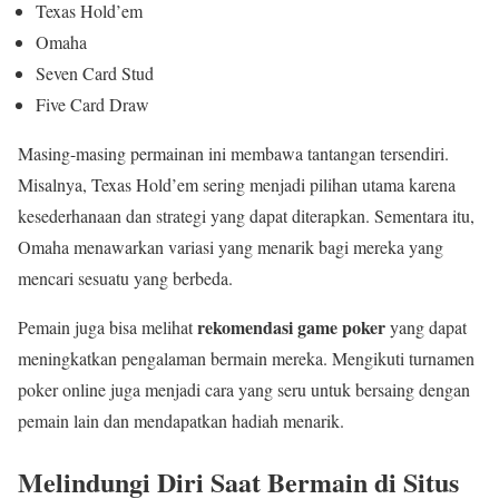
Texas Hold’em
Omaha
Seven Card Stud
Five Card Draw
Masing-masing permainan ini membawa tantangan tersendiri.
Misalnya, Texas Hold’em sering menjadi pilihan utama karena
kesederhanaan dan strategi yang dapat diterapkan. Sementara itu,
Omaha menawarkan variasi yang menarik bagi mereka yang
mencari sesuatu yang berbeda.
rekomendasi game poker
Pemain juga bisa melihat
yang dapat
meningkatkan pengalaman bermain mereka. Mengikuti turnamen
poker online juga menjadi cara yang seru untuk bersaing dengan
pemain lain dan mendapatkan hadiah menarik.
Melindungi Diri Saat Bermain di Situs