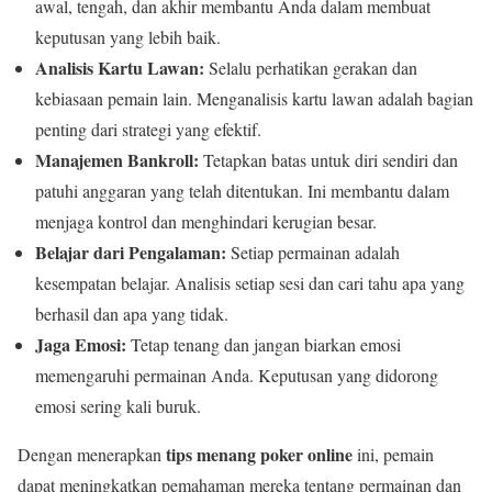
awal, tengah, dan akhir membantu Anda dalam membuat
keputusan yang lebih baik.
Analisis Kartu Lawan:
Selalu perhatikan gerakan dan
kebiasaan pemain lain. Menganalisis kartu lawan adalah bagian
penting dari strategi yang efektif.
Manajemen Bankroll:
Tetapkan batas untuk diri sendiri dan
patuhi anggaran yang telah ditentukan. Ini membantu dalam
menjaga kontrol dan menghindari kerugian besar.
Belajar dari Pengalaman:
Setiap permainan adalah
kesempatan belajar. Analisis setiap sesi dan cari tahu apa yang
berhasil dan apa yang tidak.
Jaga Emosi:
Tetap tenang dan jangan biarkan emosi
memengaruhi permainan Anda. Keputusan yang didorong
emosi sering kali buruk.
tips menang poker online
Dengan menerapkan
ini, pemain
dapat meningkatkan pemahaman mereka tentang permainan dan