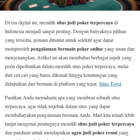
situs judi poker terpercaya
Di era digital ini, memilih
di
Indonesia menjadi sangat penting. Dengan banyaknya pilihan
yang tersedia, pemain dituntut untuk selektif agar dapat
pengalaman bermain poker online
memperoleh
yang aman dan
menyenangkan. Artikel ini akan membahas berbagai aspek yang
perlu diperhatikan dalam memilih situs poker terpercaya, mulai
dari ciri-ciri yang harus dikenali hingga keuntungan yang
didapatkan dari bermain di platform yang tepat.
Situs Togel
Pastikan Anda memahami apa yang membuat sebuah situs
terpercaya, agar tidak terjebak dalam situs yang dapat
membahayakan pengalaman bermain Anda. Mari kita telaah lebih
situs judi poker terpercaya
lanjut mengenai pentingnya memilih
agen judi poker resmi
dan panduan untuk mendapatkan
yang