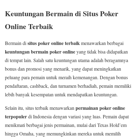
Keuntungan Bermain di Situs Poker
Online Terbaik
situs poker online terbaik
Bermain di
menawarkan berbagai
keuntungan bermain poker online
yang tidak bisa didapatkan
di tempat lain. Salah satu keuntungan utama adalah beragamnya
bonus dan promosi yang menarik, yang dapat meningkatkan
peluang para pemain untuk meraih kemenangan. Dengan bonus
pendaftaran, cashback, dan turnamen berhadiah, pemain memiliki
lebih banyak kesempatan untuk mendapatkan keuntungan.
permainan poker online
Selain itu, situs terbaik menawarkan
terpopuler
di Indonesia dengan variasi yang luas. Pemain dapat
menikmati berbagai jenis permainan, mulai dari Texas Hold’em
hingga Omaha, yang memungkinkan mereka untuk memilih