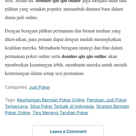
domino qiu qiu online
seru. Selain itu,
juga menjadi salah satu
pilihan yang semakin populer, menambah dimensi baru dalam
dunia judi online.
Dengan beragam pilihan permainan dan format taruhan yang
ditawarkan, para pemain dapat dengan mudah meningkatkan
keahlian mereka. Memahami beragam strategi dan fitur dalam
domino qiu qiu online
permainan poker online serta
akan
memberikan keuntungan lebih, membantu mereka untuk meraih
kemenangan dalam setiap sesi permainan.
Categories:
Judi Poker
Tags:
Keuntungan Bermain Poker Online
,
Panduan Judi Poker
Terpercaya
,
Situs Poker Terbaik di Indonesia
,
Strategi Bermain
Poker Online
,
Tips Menang Taruhan Poker
Leave a Comment