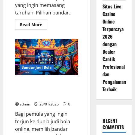
yang ingin memasang
Situs Live
taruhan. Pilihan bandar...
Casino
Online
Read
Read More
Terpercaya
more
about
2026
Pilihan
Bandar
dengan
Judi
Bola
Dealer
Parlay
2026
Cantik
dengan
Profesional
Minimal
Bandar Judi Bola
Bet
dan
Rendah
yang
Pengalaman
Bandar Judi Bola Parlay Online
Terpercaya
dan
Terbaik
2026 yang Cocok untuk Pemula
Menguntungkan
dan Strategi Menang
admin
28/01/2026
0
Bagi pemula yang ingin
RECENT
terjun ke dunia judi bola
COMMENTS
online, memilih bandar