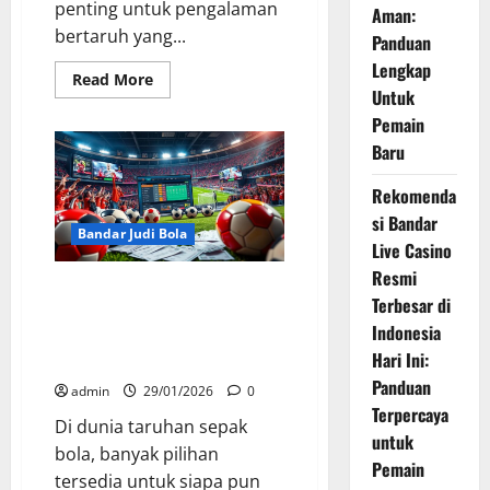
penting untuk pengalaman
Aman:
bertaruh yang...
Panduan
Lengkap
Read
Read More
more
Untuk
about
Pemain
Bandar
Judi
Baru
Bola
Parlay
Terpercaya
Rekomenda
2026
untuk
si Bandar
Taruhan
Bandar Judi Bola
Mix
Live Casino
Parlay
Resmi
yang
Pilihan Bandar Judi Bola Parlay
Menguntungkan
Terbesar di
2026 dengan Minimal Bet
Indonesia
Rendah yang Terpercaya dan
Hari Ini:
Menguntungkan
Panduan
admin
29/01/2026
0
Terpercaya
Di dunia taruhan sepak
untuk
bola, banyak pilihan
Pemain
tersedia untuk siapa pun