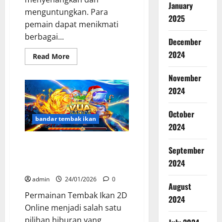
January
menguntungkan. Para
2025
pemain dapat menikmati
berbagai...
December
2024
Read
Read More
more
about
Situs
November
Tembak
2024
Ikan
2D
Terpercaya:
Panduan
October
Lengkap
bandar tembak ikan
dan
2024
Ulasan
Terbaru
Game Tembak Ikan 2D Online:
September
Serunya Bermain dan Menang
2024
Bersama Teman
admin
24/01/2026
0
August
Permainan Tembak Ikan 2D
2024
Online menjadi salah satu
pilihan hiburan yang