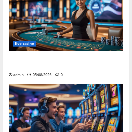
live casino
Situs Live Casino Online Terpercaya 2026 dengan
Dealer Cantik Profesional dan Pengalaman Terbaik
admin
05/08/2026
0