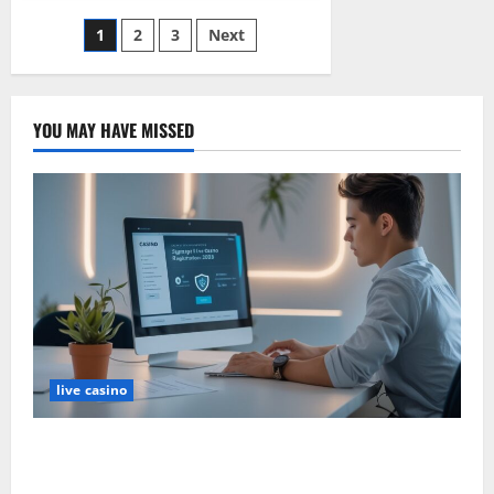
Platform
Togel
Posts
1
2
3
Next
Parlay
Modern:
Fitur
pagination
Mix
Bet
dan
YOU MAY HAVE MISSED
Jackpot
Harian
yang
Menarik
live casino
Cara Daftar Akun Live Casino 2026 Tanpa Ribet dan
Aman: Panduan Lengkap Untuk Pemain Baru