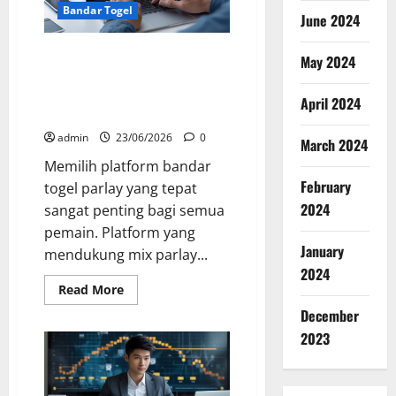
Parlay
Bandar Togel
June 2024
dan
Togel
Jackpot:
Rekomendasi Platform Bandar
Tips
May 2024
Efektif
Togel Parlay yang Mendukung
untuk
Mix Parlay Multi Pasaran
Pemain
April 2024
Pintar
Terpercaya
admin
23/06/2026
0
March 2024
Memilih platform bandar
February
togel parlay yang tepat
2024
sangat penting bagi semua
pemain. Platform yang
January
mendukung mix parlay...
2024
Read
Read More
more
December
about
Rekomendasi
2023
Platform
Bandar
Togel
Parlay
yang