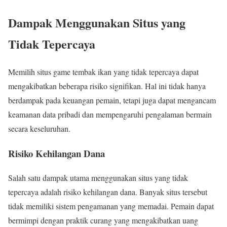
Dampak Menggunakan Situs yang
Tidak Tepercaya
Memilih situs game tembak ikan yang tidak tepercaya dapat
mengakibatkan beberapa risiko signifikan. Hal ini tidak hanya
berdampak pada keuangan pemain, tetapi juga dapat mengancam
keamanan data pribadi dan mempengaruhi pengalaman bermain
secara keseluruhan.
Risiko Kehilangan Dana
Salah satu dampak utama menggunakan situs yang tidak
tepercaya adalah risiko kehilangan dana. Banyak situs tersebut
tidak memiliki sistem pengamanan yang memadai. Pemain dapat
bermimpi dengan praktik curang yang mengakibatkan uang