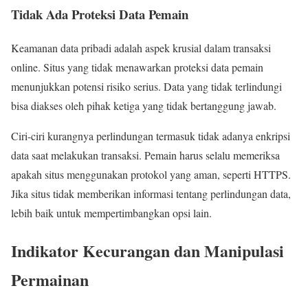
Tidak Ada Proteksi Data Pemain
Keamanan data pribadi adalah aspek krusial dalam transaksi
online. Situs yang tidak menawarkan proteksi data pemain
menunjukkan potensi risiko serius. Data yang tidak terlindungi
bisa diakses oleh pihak ketiga yang tidak bertanggung jawab.
Ciri-ciri kurangnya perlindungan termasuk tidak adanya enkripsi
data saat melakukan transaksi. Pemain harus selalu memeriksa
apakah situs menggunakan protokol yang aman, seperti HTTPS.
Jika situs tidak memberikan informasi tentang perlindungan data,
lebih baik untuk mempertimbangkan opsi lain.
Indikator Kecurangan dan Manipulasi
Permainan