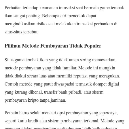
Perhatian terhadap keamanan transaksi saat bermain game tembak
ikan sangat penting. Beberapa ciri mencolok dapat
mengindikasikan risiko saat melakukan transaksi perbankan di
situs-situs tersebut.
Pilihan Metode Pembayaran Tidak Populer
Situs game tembak ikan yang tidak aman sering menawarkan
metode pembayaran yang tidak familiar. Metode ini mungkin
tidak diakui secara luas atau memiliki reputasi yang meragukan.
Contoh metode yang patut diwaspadai termasuk dompet digital
yang kurang dikenal, transfer bank pribadi, atau sistem
pembayaran kripto tanpa jaminan.
Pemain harus selalu mencari opsi pembayaran yang tepercaya,
seperti kartu kredit atau sistem pembayaran terkenal. Metode yang
memang diakui memberikan perlindungan lebih baik terhadap