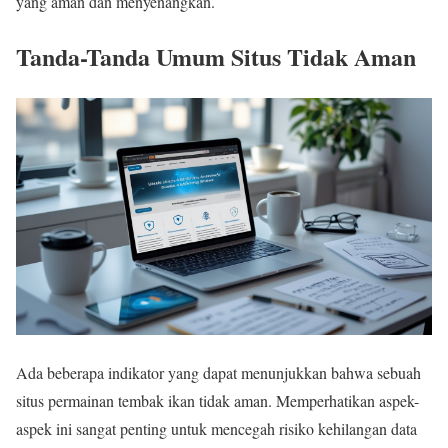
yang aman dan menyenangkan.
Tanda-Tanda Umum Situs Tidak Aman
Ada beberapa indikator yang dapat menunjukkan bahwa sebuah
situs permainan tembak ikan tidak aman. Memperhatikan aspek-
aspek ini sangat penting untuk mencegah risiko kehilangan data