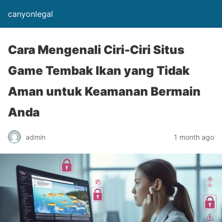
canyonlegal
Cara Mengenali Ciri-Ciri Situs
Game Tembak Ikan yang Tidak
Aman untuk Keamanan Bermain
Anda
admin
1 month ago