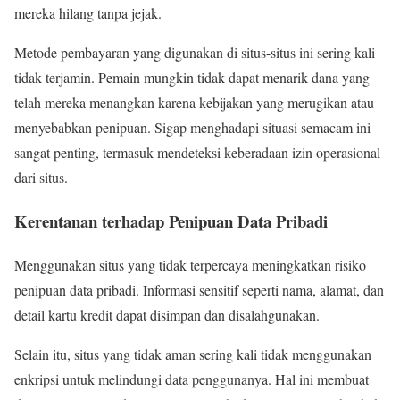
mereka hilang tanpa jejak.
Metode pembayaran yang digunakan di situs-situs ini sering kali
tidak terjamin. Pemain mungkin tidak dapat menarik dana yang
telah mereka menangkan karena kebijakan yang merugikan atau
menyebabkan penipuan. Sigap menghadapi situasi semacam ini
sangat penting, termasuk mendeteksi keberadaan izin operasional
dari situs.
Kerentanan terhadap Penipuan Data Pribadi
Menggunakan situs yang tidak terpercaya meningkatkan risiko
penipuan data pribadi. Informasi sensitif seperti nama, alamat, dan
detail kartu kredit dapat disimpan dan disalahgunakan.
Selain itu, situs yang tidak aman sering kali tidak menggunakan
enkripsi untuk melindungi data penggunanya. Hal ini membuat