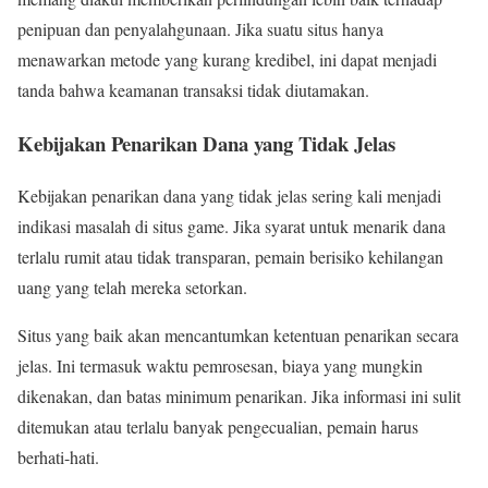
penipuan dan penyalahgunaan. Jika suatu situs hanya
menawarkan metode yang kurang kredibel, ini dapat menjadi
tanda bahwa keamanan transaksi tidak diutamakan.
Kebijakan Penarikan Dana yang Tidak Jelas
Kebijakan penarikan dana yang tidak jelas sering kali menjadi
indikasi masalah di situs game. Jika syarat untuk menarik dana
terlalu rumit atau tidak transparan, pemain berisiko kehilangan
uang yang telah mereka setorkan.
Situs yang baik akan mencantumkan ketentuan penarikan secara
jelas. Ini termasuk waktu pemrosesan, biaya yang mungkin
dikenakan, dan batas minimum penarikan. Jika informasi ini sulit
ditemukan atau terlalu banyak pengecualian, pemain harus
berhati-hati.