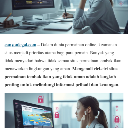
canyonlegal.com
– Dalam dunia permainan online, keamanan
situs menjadi prioritas utama bagi para pemain. Banyak yang
tidak menyadari bahwa tidak semua situs permainan tembak ikan
Mengenali ciri-ciri situs
menawarkan lingkungan yang aman.
permainan tembak ikan yang tidak aman adalah langkah
penting untuk melindungi informasi pribadi dan keuangan.