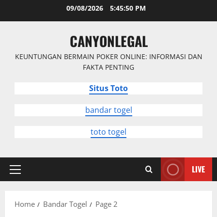
Skip
09/08/2026
5:45:51 PM
to
content
CANYONLEGAL
KEUNTUNGAN BERMAIN POKER ONLINE: INFORMASI DAN
FAKTA PENTING
Situs Toto
bandar togel
toto togel
LIVE
Primary
Menu
Home
Bandar Togel
Page 2