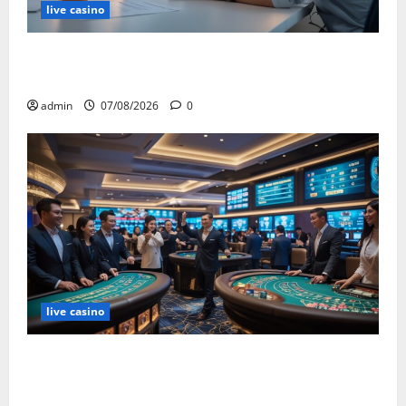
live casino
Cara Daftar Akun Live Casino 2026 Tanpa Ribet dan
Aman: Panduan Lengkap Untuk Pemain Baru
admin
07/08/2026
0
live casino
Rekomendasi Bandar Live Casino Resmi Terbesar di
Indonesia Hari Ini: Panduan Terpercaya untuk
Pemain