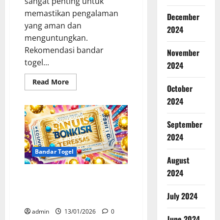
sangat penting untuk
memastikan pengalaman
December
yang aman dan
2024
menguntungkan.
Rekomendasi bandar
November
togel...
2024
Read
Read More
October
more
about
2024
Rekomendasi
Bandar
Togel
SDY
September
No.1
2024
Aman
dan
Terbukti
Bandar Togel
Membayar
August
untuk
Player
2024
Bandar Judi Togel SDY No.1
Profesional
Dengan Bonus New Member
July 2024
Terbaik di Tahun Ini
admin
13/01/2026
0
June 2024