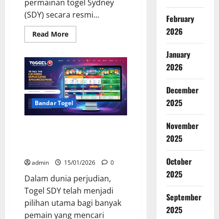
permainan togel Sydney
(SDY) secara resmi...
February
2026
Read
Read More
more
about
January
Bandar
Togel
2026
SDY
No.1
Resmi
dengan
December
Data
2025
Result
Bandar Togel
SDY
Paling
Akurat
November
Bandar Judi Togel SDY No.1
dan
Terpercaya
2025
dengan Prediksi Akurat Setiap
Hari Terpercaya
October
admin
15/01/2026
0
2025
Dalam dunia perjudian,
Togel SDY telah menjadi
September
pilihan utama bagi banyak
2025
pemain yang mencari