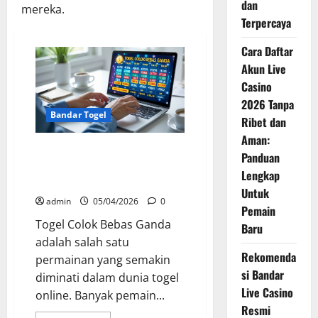
dan
mereka.
Terpercaya
Cara Daftar
Akun Live
Casino
2026 Tanpa
Bandar Togel
Ribet dan
Aman:
Togel Colok Bebas Ganda Online
Panduan
Cuan Banget dengan Winrate
Lengkap
Tinggi dan Cara Memainkannya
Untuk
admin
05/04/2026
0
Pemain
Togel Colok Bebas Ganda
Baru
adalah salah satu
Rekomenda
permainan yang semakin
si Bandar
diminati dalam dunia togel
Live Casino
online. Banyak pemain...
Resmi