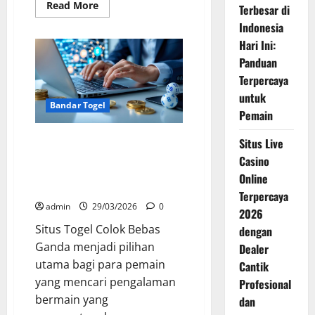
Read
Read More
Terbesar di
more
about
Indonesia
Togel
Hari Ini:
Colok
Bebas
Panduan
Ganda
Online
Terpercaya
Cuan
Banget
untuk
dengan
Bandar Togel
Winrate
Pemain
Tinggi
dan
Situs Togel Colok Bebas Ganda
Situs Live
Cara
Memainkannya
Online Paling Cuan dan
Casino
Terpercaya untuk Pemain
Online
Cerdas
Terpercaya
admin
29/03/2026
0
2026
Situs Togel Colok Bebas
dengan
Ganda menjadi pilihan
Dealer
utama bagi para pemain
Cantik
yang mencari pengalaman
Profesional
bermain yang
dan