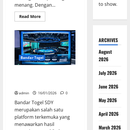
to show.
menang. Dengan...
Read
Read More
more
about
Togel
Colok
Bebas
ARCHIVES
Ganda
Online
Cuan
August
Banget
dengan
Bandar Togel
2026
Peluang
Menang
Lebih
Bandar Togel SDY No.1 Resmi
July 2026
Besar
dengan Data Result SDY Paling
Akurat dan Terpercaya
June 2026
admin
16/01/2026
0
May 2026
Bandar Togel SDY
merupakan salah satu
April 2026
platform terkemuka yang
menawarkan hasil
March 2026