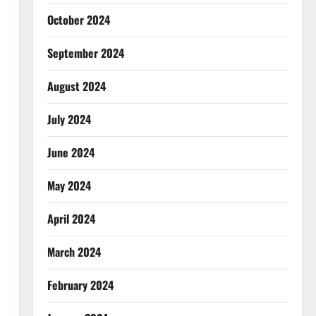
October 2024
September 2024
August 2024
July 2024
June 2024
May 2024
April 2024
March 2024
February 2024