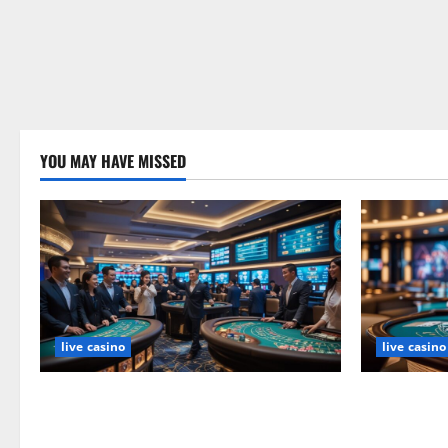
YOU MAY HAVE MISSED
live casino
live casino
Rekomendasi Bandar Live Casino Resmi
Situs Live 
Terbesar di Indonesia Hari Ini: Panduan
2026 dengan