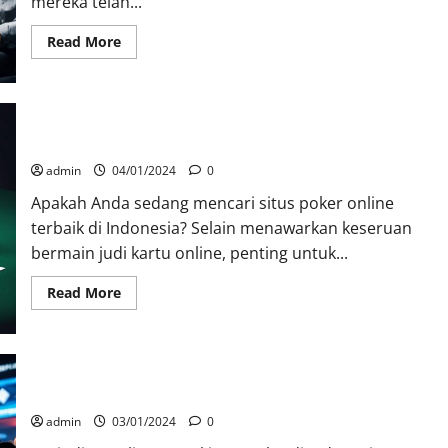
mereka telah...
Read
Read More
more
about
Para
Pemenang
Poker
Online
Terkenal
Situs Poker Online User-Friendly Terbaik di Indonesia
di
Indonesia
admin
04/01/2024
0
Apakah Anda sedang mencari situs poker online
terbaik di Indonesia? Selain menawarkan keseruan
bermain judi kartu online, penting untuk...
Read
Read More
more
about
Situs
Poker
Online
User-
Friendly
Situs Poker Online Terpercaya untuk Pemain Indonesia
Terbaik
di
admin
03/01/2024
0
Indonesia