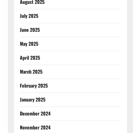
August 2025
July 2025
June 2025
May 2025
April 2025
March 2025
February 2025
January 2025
December 2024
November 2024