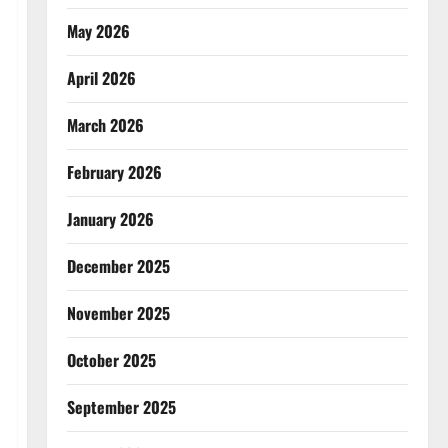
May 2026
April 2026
March 2026
February 2026
January 2026
December 2025
November 2025
October 2025
September 2025