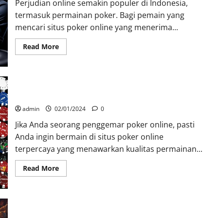
Perjudian online semakin populer di Indonesia,
termasuk permainan poker. Bagi pemain yang
mencari situs poker online yang menerima...
Read
Read More
more
about
Situs
Poker
Online
Terpercaya
untuk
Perbandingan Situs Poker Online Terpercaya 2023
Pemain
Indonesia
admin
02/01/2024
0
Jika Anda seorang penggemar poker online, pasti
Anda ingin bermain di situs poker online
terpercaya yang menawarkan kualitas permainan...
Read
Read More
more
about
Perbandingan
Situs
Poker
Online
Terpercaya