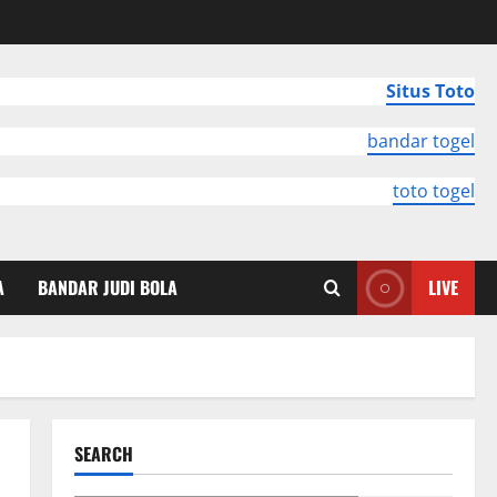
Situs Toto
bandar togel
toto togel
A
BANDAR JUDI BOLA
LIVE
SEARCH