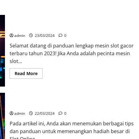
Panduan Lengkap Mesin Slot Gacor Terbaru 2023
admin
23/03/2024
0
Selamat datang di panduan lengkap mesin slot gacor
terbaru tahun 2023! Jika Anda adalah pecinta mesin
slot...
Read
Read More
more
about
Panduan
Lengkap
Mesin
Slot
Gacor
Menangkan Besar dengan Slot Online Gacor Hari Ini
Terbaru
2023
admin
22/03/2024
0
Pada artikel ini, Anda akan menemukan berbagai tips
dan panduan untuk memenangkan hadiah besar di