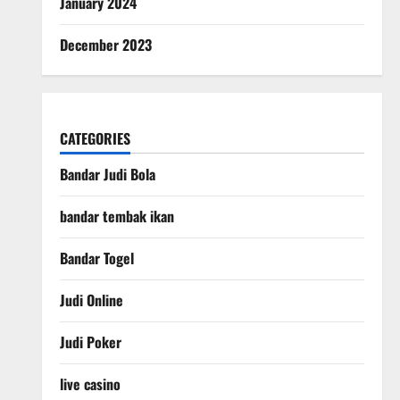
January 2024
December 2023
CATEGORIES
Bandar Judi Bola
bandar tembak ikan
Bandar Togel
Judi Online
Judi Poker
live casino