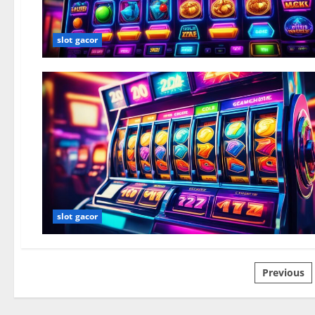
slot gacor
slot gacor
Posts
Previous
pagina