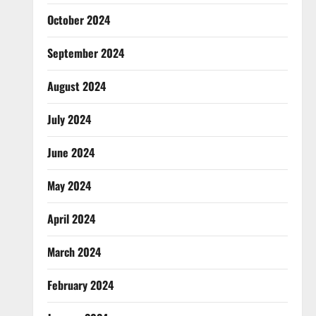
October 2024
September 2024
August 2024
July 2024
June 2024
May 2024
April 2024
March 2024
February 2024