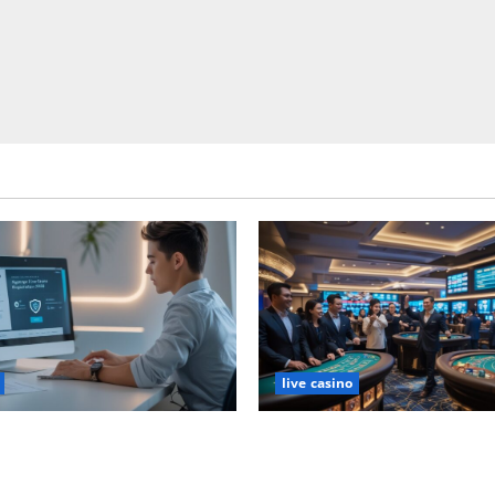
live casino
 Akun Live Casino 2026
Rekomendasi Bandar Live Ca
t dan Aman: Panduan Lengkap
Terbesar di Indonesia Hari In