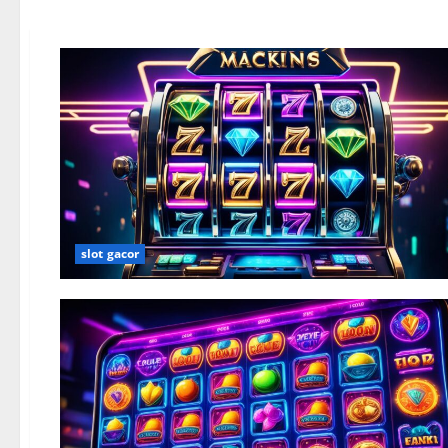
slot gacor