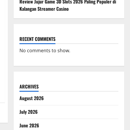
Review Jujur Game 3D Slots 2026 Paling Populer di
Kalangan Streamer Casino
RECENT COMMENTS
No comments to show.
ARCHIVES
August 2026
July 2026
June 2026