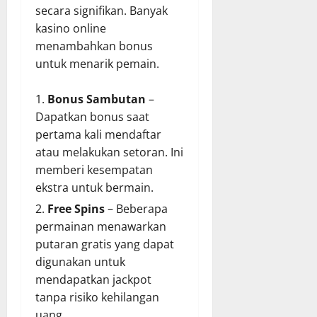
secara signifikan. Banyak
kasino online
menambahkan bonus
untuk menarik pemain.
Bonus Sambutan
–
Dapatkan bonus saat
pertama kali mendaftar
atau melakukan setoran. Ini
memberi kesempatan
ekstra untuk bermain.
Free Spins
– Beberapa
permainan menawarkan
putaran gratis yang dapat
digunakan untuk
mendapatkan jackpot
tanpa risiko kehilangan
uang.