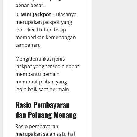
benar besar.
Mini Jackpot
– Biasanya
merupakan jackpot yang
lebih kecil tetapi tetap
memberikan kemenangan
tambahan.
Mengidentifikasi jenis
jackpot yang tersedia dapat
membantu pemain
membuat pilihan yang
lebih baik saat bermain.
Rasio Pembayaran
dan Peluang Menang
Rasio pembayaran
merupakan salah satu hal