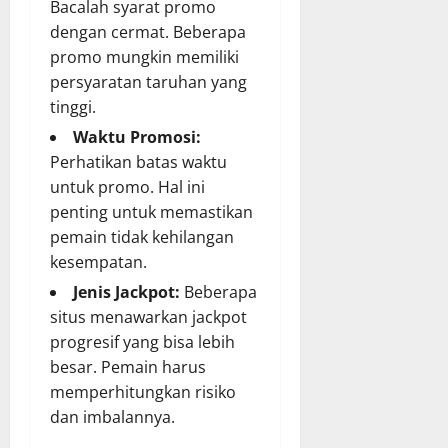
Bacalah syarat promo
dengan cermat. Beberapa
promo mungkin memiliki
persyaratan taruhan yang
tinggi.
Waktu Promosi:
Perhatikan batas waktu
untuk promo. Hal ini
penting untuk memastikan
pemain tidak kehilangan
kesempatan.
Jenis Jackpot:
Beberapa
situs menawarkan jackpot
progresif yang bisa lebih
besar. Pemain harus
memperhitungkan risiko
dan imbalannya.