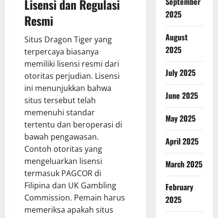
September
Lisensi dan Regulasi
2025
Resmi
August
Situs Dragon Tiger yang
2025
terpercaya biasanya
memiliki lisensi resmi dari
July 2025
otoritas perjudian. Lisensi
ini menunjukkan bahwa
June 2025
situs tersebut telah
memenuhi standar
May 2025
tertentu dan beroperasi di
bawah pengawasan.
April 2025
Contoh otoritas yang
mengeluarkan lisensi
March 2025
termasuk PAGCOR di
Filipina dan UK Gambling
February
Commission. Pemain harus
2025
memeriksa apakah situs