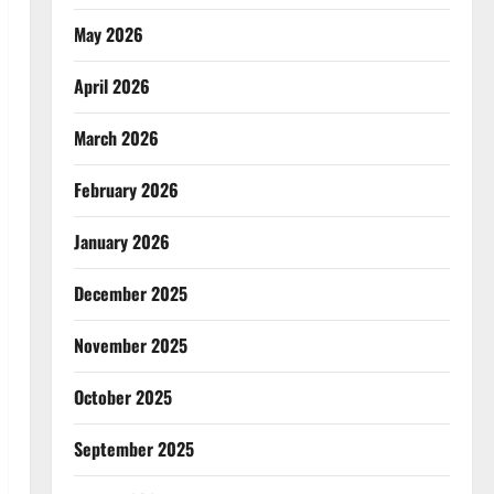
May 2026
April 2026
March 2026
February 2026
January 2026
December 2025
November 2025
October 2025
September 2025