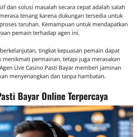
f dan solusi masalah secara cepat adalah salah
 merasa tenang karena dukungan tersedia untuk
proses taruhan. Kemampuan untuk mendapatkan
an pemain terhadap agen ini.
erkelanjutan, tingkat kepuasan pemain dapat
k menikmati permainan, tetapi juga merasakan
Agen Live Casino Pasti Bayar memberi jaminan
kan menyenangkan dan tanpa hambatan.
Pasti Bayar Online Terpercaya