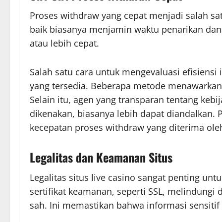
Proses withdraw yang cepat menjadi salah sat
baik biasanya menjamin waktu penarikan dana
atau lebih cepat.
Salah satu cara untuk mengevaluasi efisien
yang tersedia. Beberapa metode menawarkan p
Selain itu, agen yang transparan tentang keb
dikenakan, biasanya lebih dapat diandalkan. 
kecepatan proses withdraw yang diterima ole
Legalitas dan Keamanan Situs
Legalitas situs live casino sangat penting un
sertifikat keamanan, seperti SSL, melindungi d
sah. Ini memastikan bahwa informasi sensitif