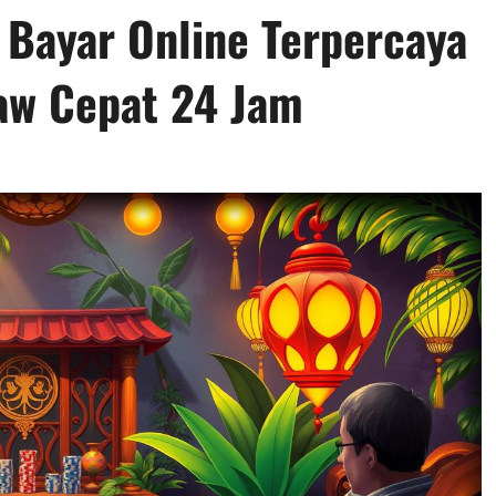
 Bayar Online Terpercaya
aw Cepat 24 Jam