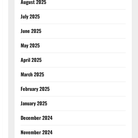
August 2025
July 2025
June 2025
May 2025
April 2025
March 2025
February 2025
January 2025
December 2024
November 2024