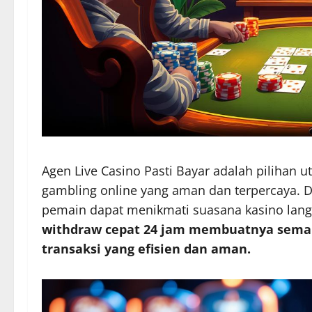
Agen Live Casino Pasti Bayar adalah pilihan
gambling online yang aman dan terpercaya. 
pemain dapat menikmati suasana kasino lan
withdraw cepat 24 jam membuatnya sema
transaksi yang efisien dan aman.