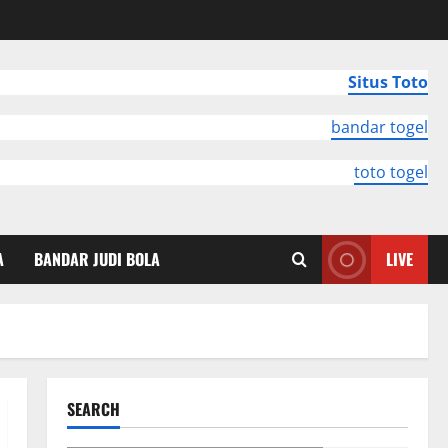
Situs Toto
bandar togel
toto togel
A
BANDAR JUDI BOLA
LIVE
SEARCH