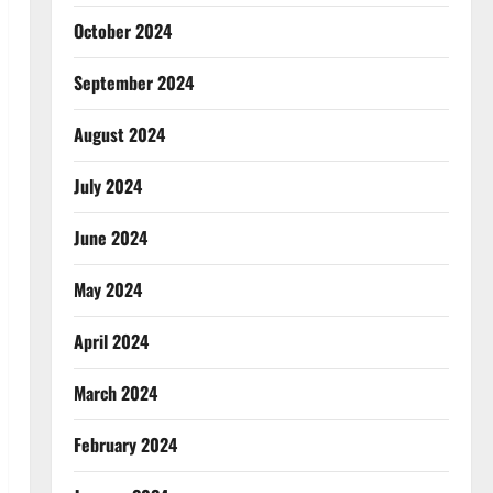
October 2024
September 2024
August 2024
July 2024
June 2024
May 2024
April 2024
March 2024
February 2024