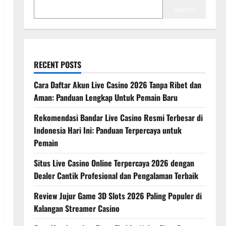
Search
RECENT POSTS
Cara Daftar Akun Live Casino 2026 Tanpa Ribet dan
Aman: Panduan Lengkap Untuk Pemain Baru
Rekomendasi Bandar Live Casino Resmi Terbesar di
Indonesia Hari Ini: Panduan Terpercaya untuk
Pemain
Situs Live Casino Online Terpercaya 2026 dengan
Dealer Cantik Profesional dan Pengalaman Terbaik
Review Jujur Game 3D Slots 2026 Paling Populer di
Kalangan Streamer Casino