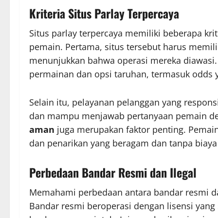
Kriteria Situs Parlay Terpercaya
Situs parlay terpercaya memiliki beberapa kr
pemain. Pertama, situs tersebut harus memili
menunjukkan bahwa operasi mereka diawasi. K
permainan dan opsi taruhan, termasuk odds y
Selain itu, pelayanan pelanggan yang responsi
dan mampu menjawab pertanyaan pemain de
aman
juga merupakan faktor penting. Pemai
dan penarikan yang beragam dan tanpa biaya
Perbedaan Bandar Resmi dan Ilegal
Memahami perbedaan antara bandar resmi dan 
Bandar resmi beroperasi dengan lisensi yang 