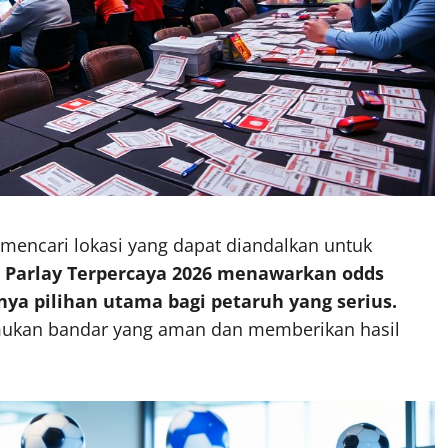
 mencari lokasi yang dapat diandalkan untuk
a Parlay Terpercaya 2026 menawarkan odds
ya pilihan utama bagi petaruh yang serius.
mukan bandar yang aman dan memberikan hasil