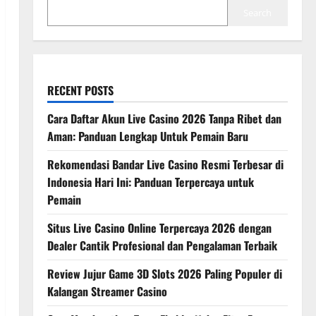
Search
RECENT POSTS
Cara Daftar Akun Live Casino 2026 Tanpa Ribet dan
Aman: Panduan Lengkap Untuk Pemain Baru
Rekomendasi Bandar Live Casino Resmi Terbesar di
Indonesia Hari Ini: Panduan Terpercaya untuk
Pemain
Situs Live Casino Online Terpercaya 2026 dengan
Dealer Cantik Profesional dan Pengalaman Terbaik
Review Jujur Game 3D Slots 2026 Paling Populer di
Kalangan Streamer Casino