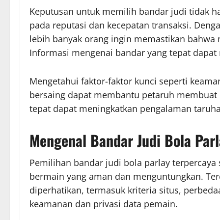
Keputusan untuk memilih bandar judi tidak h
pada reputasi dan kecepatan transaksi. Deng
lebih banyak orang ingin memastikan bahwa m
Informasi mengenai bandar yang tepat dapat
Mengetahui faktor-faktor kunci seperti keam
bersaing dapat membantu petaruh membuat k
tepat dapat meningkatkan pengalaman taruh
Mengenal Bandar Judi Bola Par
Pemilihan bandar judi bola parlay terpercay
bermain yang aman dan menguntungkan. Terd
diperhatikan, termasuk kriteria situs, perbed
keamanan dan privasi data pemain.