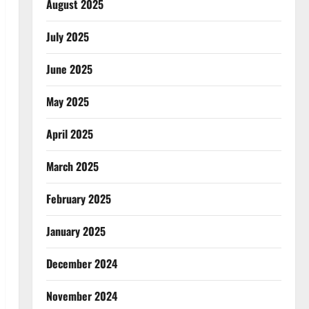
August 2025
July 2025
June 2025
May 2025
April 2025
March 2025
February 2025
January 2025
December 2024
November 2024