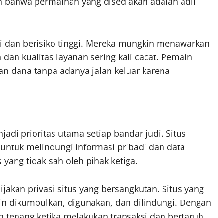
 bahwa permainan yang disediakan adalah adil
nsi dan berisiko tinggi. Mereka mungkin menawarkan
an kualitas layanan sering kali cacat. Pemain
an dana tanpa adanya jalan keluar karena
di prioritas utama setiap bandar judi. Situs
untuk melindungi informasi pribadi dan data
 yang tidak sah oleh pihak ketiga.
akan privasi situs yang bersangkutan. Situs yang
n dikumpulkan, digunakan, dan dilindungi. Dengan
 tenang ketika melakukan transaksi dan bertaruh.