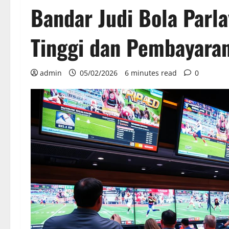
Bandar Judi Bola Parl
Tinggi dan Pembayara
admin
05/02/2026
6 minutes read
0