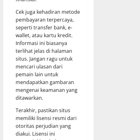
Cek juga kehadiran metode
pembayaran terpercaya,
seperti transfer bank, e-
wallet, atau kartu kredit.
Informasi ini biasanya
terlihat jelas di halaman
situs. Jangan ragu untuk
mencari ulasan dari
pemain lain untuk
mendapatkan gambaran
mengenai keamanan yang
ditawarkan.
Terakhir, pastikan situs
memiliki lisensi resmi dari
otoritas perjudian yang
diakui. Lisensi ini