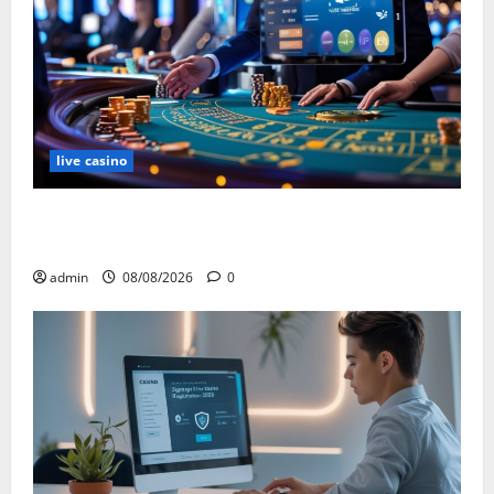
live casino
Daftar Situs Judi Live Casino Gacor Deposit E-Wallet
Tercepat dan Terpercaya
admin
08/08/2026
0