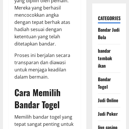
yang dipilih oleh pemain.
Mereka yang berhasil
mencocokkan angka
CATEGORIES
dengan tepat berhak atas
hadiah sesuai dengan
Bandar Judi
ketentuan yang telah
Bola
ditetapkan bandar.
bandar
Proses ini berjalan secara
tembak
transparan dan diawasi
ikan
untuk menjaga keadilan
dalam bermain.
Bandar
Togel
Cara Memilih
Judi Online
Bandar Togel
Judi Poker
Memilih bandar togel yang
tepat sangat penting untuk
live casino