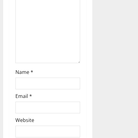
i
o
n
Name
*
Email
*
Website