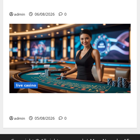
Pemain
admin
06/08/2026
0
live casino
Situs Live Casino Online Terpercaya 2026 dengan
Dealer Cantik Profesional dan Pengalaman Terbaik
admin
05/08/2026
0