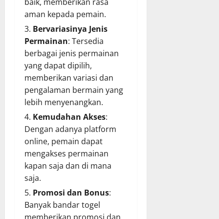
baik, memberikan rasa
aman kepada pemain.
Bervariasinya Jenis
Permainan
: Tersedia
berbagai jenis permainan
yang dapat dipilih,
memberikan variasi dan
pengalaman bermain yang
lebih menyenangkan.
Kemudahan Akses
:
Dengan adanya platform
online, pemain dapat
mengakses permainan
kapan saja dan di mana
saja.
Promosi dan Bonus
:
Banyak bandar togel
memberikan promosi dan