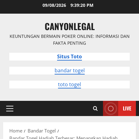
Skip
09/08/2026
9:39:21 PM
to
content
CANYONLEGAL
KEUNTUNGAN BERMAIN POKER ONLINE: INFORMASI DAN
FAKTA PENTING
Situs Toto
bandar togel
toto togel
LIVE
Primary
Menu
Home
Bandar Togel
Bandar Togel Hadiah Terbesar: Menangkan Hadiah