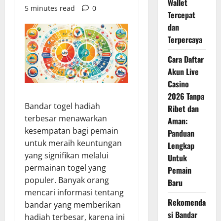
Wallet
5 minutes read
0
Tercepat
dan
Terpercaya
Cara Daftar
Akun Live
Casino
2026 Tanpa
Bandar togel hadiah
Ribet dan
terbesar menawarkan
Aman:
kesempatan bagi pemain
Panduan
untuk meraih keuntungan
Lengkap
yang signifikan melalui
Untuk
permainan togel yang
Pemain
populer. Banyak orang
Baru
mencari informasi tentang
Rekomenda
bandar yang memberikan
si Bandar
hadiah terbesar, karena ini