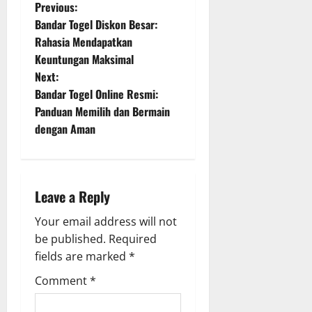
P
Previous:
Bandar Togel Diskon Besar:
o
Rahasia Mendapatkan
Keuntungan Maksimal
s
Next:
t
Bandar Togel Online Resmi:
Panduan Memilih dan Bermain
n
dengan Aman
a
v
Leave a Reply
i
Your email address will not
g
be published.
Required
fields are marked
*
a
Comment
*
t