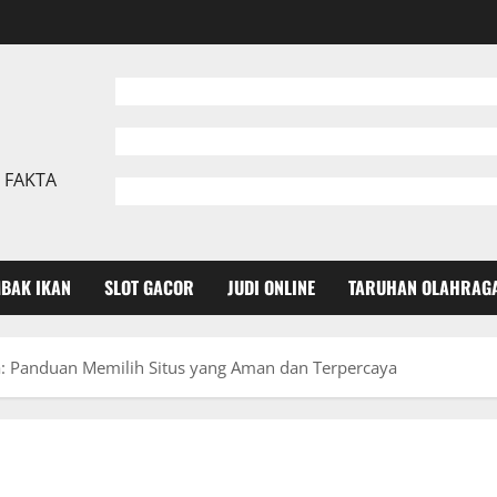
 FAKTA
BAK IKAN
SLOT GACOR
JUDI ONLINE
TARUHAN OLAHRAG
a: Panduan Memilih Situs yang Aman dan Terpercaya