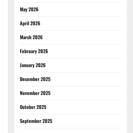
May 2026
April 2026
March 2026
February 2026
January 2026
December 2025
November 2025
October 2025
September 2025