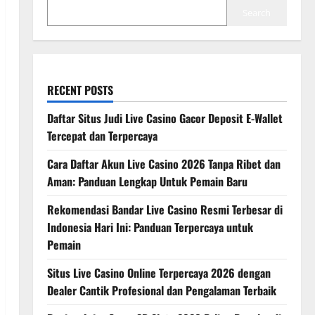
Search
RECENT POSTS
Daftar Situs Judi Live Casino Gacor Deposit E-Wallet
Tercepat dan Terpercaya
Cara Daftar Akun Live Casino 2026 Tanpa Ribet dan
Aman: Panduan Lengkap Untuk Pemain Baru
Rekomendasi Bandar Live Casino Resmi Terbesar di
Indonesia Hari Ini: Panduan Terpercaya untuk
Pemain
Situs Live Casino Online Terpercaya 2026 dengan
Dealer Cantik Profesional dan Pengalaman Terbaik