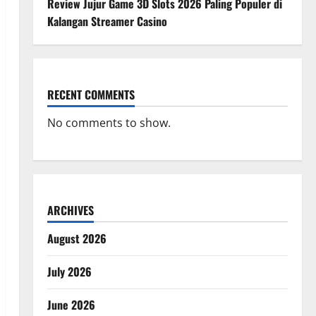
Review Jujur Game 3D Slots 2026 Paling Populer di
Kalangan Streamer Casino
RECENT COMMENTS
No comments to show.
ARCHIVES
August 2026
July 2026
June 2026