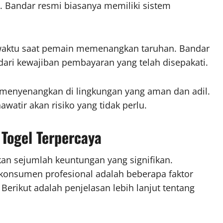
n. Bandar resmi biasanya memiliki sistem
waktu saat pemain memenangkan taruhan. Bandar
dari kewajiban pembayaran yang telah disepakati.
 menyenangkan di lingkungan yang aman dan adil.
atir akan risiko yang tidak perlu.
Togel Terpercaya
an sejumlah keuntungan yang signifikan.
konsumen profesional adalah beberapa faktor
Berikut adalah penjelasan lebih lanjut tentang