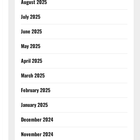
August 2025
July 2025
June 2025
May 2025
April 2025
March 2025
February 2025
January 2025
December 2024
November 2024