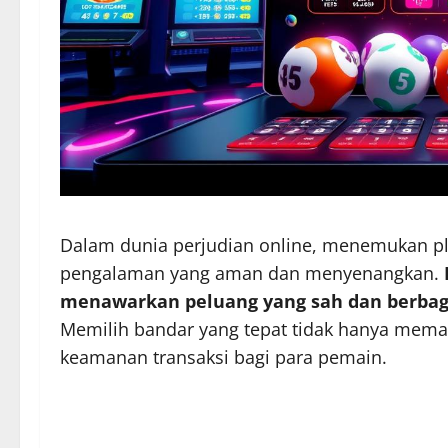
Dalam dunia perjudian online, menemukan pl
pengalaman yang aman dan menyenangkan.
menawarkan peluang yang sah dan berbag
Memilih bandar yang tepat tidak hanya memas
keamanan transaksi bagi para pemain.