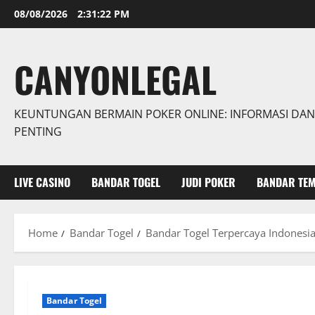
Skip
08/08/2026
2:31:24 PM
to
content
CANYONLEGAL
KEUNTUNGAN BERMAIN POKER ONLINE: INFORMASI DAN
PENTING
LIVE CASINO
BANDAR TOGEL
JUDI POKER
BANDAR TEM
Home
Bandar Togel
Bandar Togel Terpercaya Indonesi
Bandar Togel