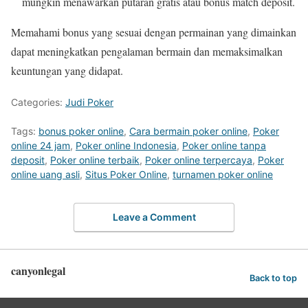
mungkin menawarkan putaran gratis atau bonus match deposit.
Memahami bonus yang sesuai dengan permainan yang dimainkan
dapat meningkatkan pengalaman bermain dan memaksimalkan
keuntungan yang didapat.
Categories:
Judi Poker
Tags:
bonus poker online
,
Cara bermain poker online
,
Poker
online 24 jam
,
Poker online Indonesia
,
Poker online tanpa
deposit
,
Poker online terbaik
,
Poker online terpercaya
,
Poker
online uang asli
,
Situs Poker Online
,
turnamen poker online
Leave a Comment
canyonlegal
Back to top