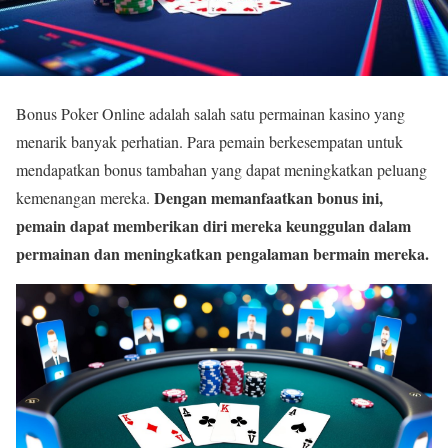
Bonus Poker Online adalah salah satu permainan kasino yang
menarik banyak perhatian. Para pemain berkesempatan untuk
mendapatkan bonus tambahan yang dapat meningkatkan peluang
Dengan memanfaatkan bonus ini,
kemenangan mereka.
pemain dapat memberikan diri mereka keunggulan dalam
permainan dan meningkatkan pengalaman bermain mereka.