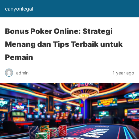
canyonlegal
Bonus Poker Online: Strategi
Menang dan Tips Terbaik untuk
Pemain
admin
1 year ago