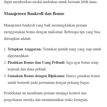
dapat memberikan modal tambahan untuk bermain lebih lama.
Manajemen Bankroll dan Bonus
Manajemen bankroll yang baik memungkinkan pemain
menggunakan bonus dengan maksimal. Beberapa tips yang bisa
diterapkan adalah:
Tetapkan Anggaran:
Tentukan jumlah uang yang siap untuk
dipertaruhkan.
Pisahkan Bonus dan Uang Pribadi:
Jaga agar bonus tetap
terpisah dari dana pribadi.
Gunakan Bonus dengan Bijaksana:
Hanya gunakan bonus
untuk bertaruh pada permainan dengan peluang bagus.
Pendekatan ini membantu pemain menjaga kontrol atas
pengeluaran mereka dan meminimalkan risiko kerugian.