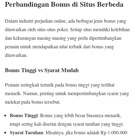
Perbandingan Bonus di Situs Berbeda
Dalam industri perjudian online, ada berbagai jenis bonus yang
ditawarkan oleh situs-situs poker. Setiap situs memiliki kelebihan
dan kekurangan masing-masing yang perlu dipertimbangkan
pemain untuk mendapatkan nilai terbaik dari bonus yang
ditawarkan.
Bonus Tinggi vs Syarat Mudah
Pemain seringkali tertarik pada bonus tinggi yang terlihat
menarik. Namun, penting untuk mempertimbangkan syarat yang
melekat pada bonus tersebut.
Bonus Tinggi
: Bonus yang lebih besar biasanya menarik,
tetapi sering kali disertai dengan syarat taruhan yang tinggi.
Syarat Taruhan
: Misalnya, jika bonus adalah Rp 1.000.000