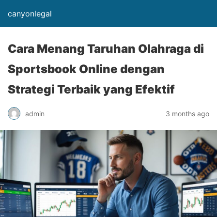
canyonlegal
Cara Menang Taruhan Olahraga di
Sportsbook Online dengan
Strategi Terbaik yang Efektif
admin
3 months ago