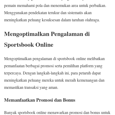
pemain memahami pola dan menemukan area untuk perbaikan.
Menggunakan pendekatan terukur dan sistematis akan
meningkatkan peluang kesuksesan dalam taruhan olahraga.
Mengoptimalkan Pengalaman di
Sportsbook Online
Mengoptimalkan pengalaman di sportsbook online melibatkan
pemanfaatan berbagai promosi serta pemilihan platform yang
terpercaya. Dengan langkah-langkah ini, para petaruh dapat
meningkatkan peluang mereka untuk meraih kemenangan dan
memastikan transaksi yang aman.
Memanfaatkan Promosi dan Bonus
Banyak sportsbook online menawarkan promosi dan bonus untuk