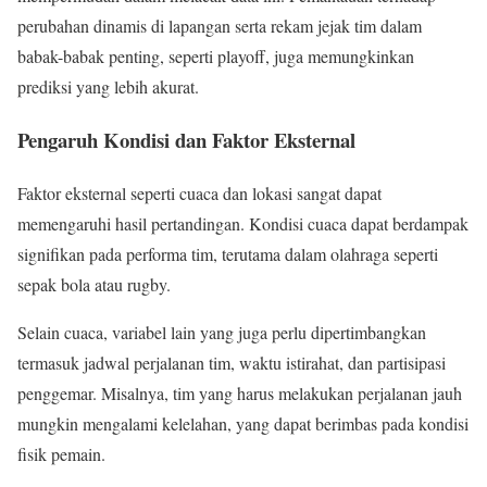
perubahan dinamis di lapangan serta rekam jejak tim dalam
babak-babak penting, seperti playoff, juga memungkinkan
prediksi yang lebih akurat.
Pengaruh Kondisi dan Faktor Eksternal
Faktor eksternal seperti cuaca dan lokasi sangat dapat
memengaruhi hasil pertandingan. Kondisi cuaca dapat berdampak
signifikan pada performa tim, terutama dalam olahraga seperti
sepak bola atau rugby.
Selain cuaca, variabel lain yang juga perlu dipertimbangkan
termasuk jadwal perjalanan tim, waktu istirahat, dan partisipasi
penggemar. Misalnya, tim yang harus melakukan perjalanan jauh
mungkin mengalami kelelahan, yang dapat berimbas pada kondisi
fisik pemain.