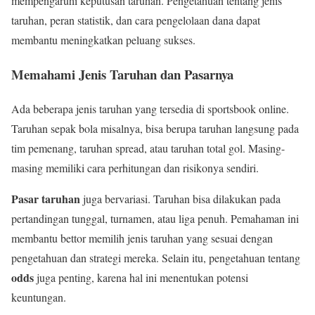
mempengaruhi keputusan taruhan. Pengetahuan tentang jenis
taruhan, peran statistik, dan cara pengelolaan dana dapat
membantu meningkatkan peluang sukses.
Memahami Jenis Taruhan dan Pasarnya
Ada beberapa jenis taruhan yang tersedia di sportsbook online.
Taruhan sepak bola misalnya, bisa berupa taruhan langsung pada
tim pemenang, taruhan spread, atau taruhan total gol. Masing-
masing memiliki cara perhitungan dan risikonya sendiri.
Pasar taruhan
juga bervariasi. Taruhan bisa dilakukan pada
pertandingan tunggal, turnamen, atau liga penuh. Pemahaman ini
membantu bettor memilih jenis taruhan yang sesuai dengan
pengetahuan dan strategi mereka. Selain itu, pengetahuan tentang
odds
juga penting, karena hal ini menentukan potensi
keuntungan.