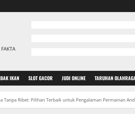
 FAKTA
BAK IKAN
SLOT GACOR
JUDI ONLINE
TARUHAN OLAHRAG
na Tanpa Ribet: Pilihan Terbaik untuk Pengalaman Permainan And