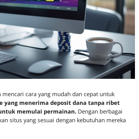
n mencari cara yang mudah dan cepat untuk
ne yang menerima deposit dana tanpa ribet
 untuk memulai permainan.
Dengan berbagai
kan situs yang sesuai dengan kebutuhan mereka