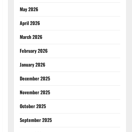
May 2026
April 2026
March 2026
February 2026
January 2026
December 2025
November 2025
October 2025
September 2025