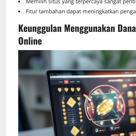
Memilih situs yang terpercaya sangat pen
Fitur tambahan dapat meningkatkan penga
Keunggulan Menggunakan Dana u
Online