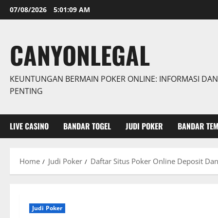
Skip
07/08/2026
5:01:10 AM
to
content
CANYONLEGAL
KEUNTUNGAN BERMAIN POKER ONLINE: INFORMASI DAN
PENTING
LIVE CASINO
BANDAR TOGEL
JUDI POKER
BANDAR TEM
Home
Judi Poker
Daftar Situs Poker Online Deposit Da
Judi Poker