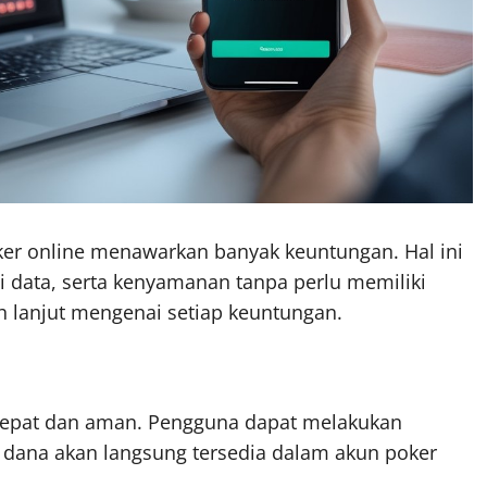
ker online menawarkan banyak keuntungan. Hal ini
i data, serta kenyamanan tanpa perlu memiliki
ih lanjut mengenai setiap keuntungan.
cepat dan aman. Pengguna dapat melakukan
, dana akan langsung tersedia dalam akun poker