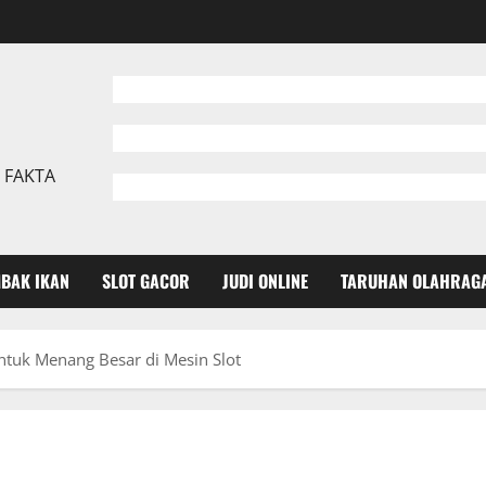
 FAKTA
BAK IKAN
SLOT GACOR
JUDI ONLINE
TARUHAN OLAHRAG
ntuk Menang Besar di Mesin Slot