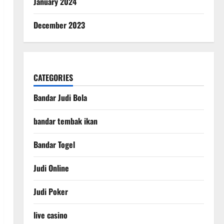
January 2024
December 2023
CATEGORIES
Bandar Judi Bola
bandar tembak ikan
Bandar Togel
Judi Online
Judi Poker
live casino