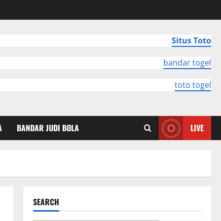
Situs Toto
bandar togel
toto togel
A
BANDAR JUDI BOLA
LIVE
SEARCH