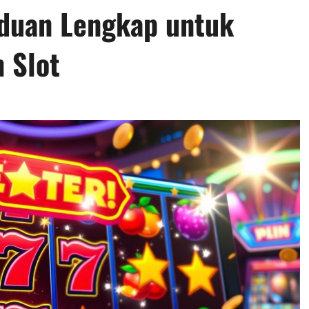
nduan Lengkap untuk
 Slot