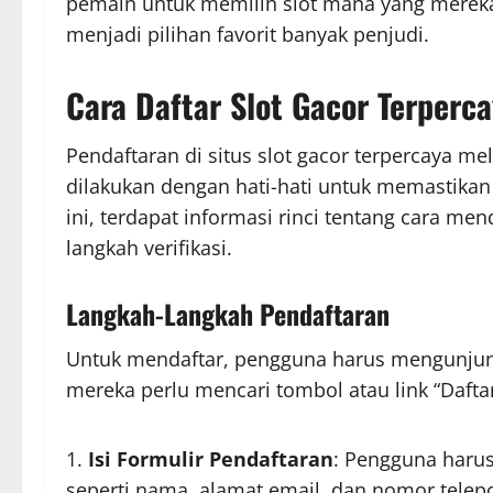
pemain untuk memilih slot mana yang mereka 
menjadi pilihan favorit banyak penjudi.
Cara Daftar Slot Gacor Terperc
Pendaftaran di situs slot gacor terpercaya me
dilakukan dengan hati-hati untuk memastik
ini, terdapat informasi rinci tentang cara me
langkah verifikasi.
Langkah-Langkah Pendaftaran
Untuk mendaftar, pengguna harus mengunjungi 
mereka perlu mencari tombol atau link “Dafta
Isi Formulir Pendaftaran
: Pengguna harus
seperti nama, alamat email, dan nomor telep