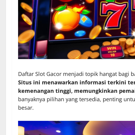
Daftar Slot Gacor menjadi topik hangat bagi 
Situs ini menawarkan informasi terkini t
kemenangan tinggi, memungkinkan pemai
banyaknya pilihan yang tersedia, penting un
besar.