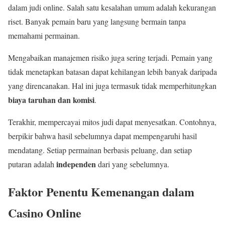
dalam judi online. Salah satu kesalahan umum adalah kekurangan
riset. Banyak pemain baru yang langsung bermain tanpa
memahami permainan.
Mengabaikan manajemen risiko juga sering terjadi. Pemain yang
tidak menetapkan batasan dapat kehilangan lebih banyak daripada
yang direncanakan. Hal ini juga termasuk tidak memperhitungkan
biaya taruhan dan komisi
.
Terakhir, mempercayai mitos judi dapat menyesatkan. Contohnya,
berpikir bahwa hasil sebelumnya dapat mempengaruhi hasil
mendatang. Setiap permainan berbasis peluang, dan setiap
independen
putaran adalah
dari yang sebelumnya.
Faktor Penentu Kemenangan dalam
Casino Online