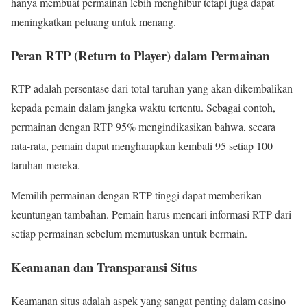
hanya membuat permainan lebih menghibur tetapi juga dapat
meningkatkan peluang untuk menang.
Peran RTP (Return to Player) dalam Permainan
RTP adalah persentase dari total taruhan yang akan dikembalikan
kepada pemain dalam jangka waktu tertentu. Sebagai contoh,
permainan dengan RTP 95% mengindikasikan bahwa, secara
rata-rata, pemain dapat mengharapkan kembali 95 setiap 100
taruhan mereka.
Memilih permainan dengan RTP tinggi dapat memberikan
keuntungan tambahan. Pemain harus mencari informasi RTP dari
setiap permainan sebelum memutuskan untuk bermain.
Keamanan dan Transparansi Situs
Keamanan situs adalah aspek yang sangat penting dalam casino