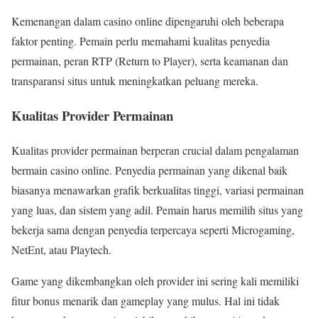
Kemenangan dalam casino online dipengaruhi oleh beberapa
faktor penting. Pemain perlu memahami kualitas penyedia
permainan, peran RTP (Return to Player), serta keamanan dan
transparansi situs untuk meningkatkan peluang mereka.
Kualitas Provider Permainan
Kualitas provider permainan berperan crucial dalam pengalaman
bermain casino online. Penyedia permainan yang dikenal baik
biasanya menawarkan grafik berkualitas tinggi, variasi permainan
yang luas, dan sistem yang adil. Pemain harus memilih situs yang
bekerja sama dengan penyedia terpercaya seperti Microgaming,
NetEnt, atau Playtech.
Game yang dikembangkan oleh provider ini sering kali memiliki
fitur bonus menarik dan gameplay yang mulus. Hal ini tidak