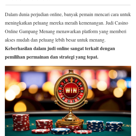
Dalam dunia perjudian online, banyak pemain mencari cara untuk
meningkatkan peluang mereka meraih kemenangan. Judi Casino
Online Gampang Menang menawarkan platform yang memberi
akses mudah dan peluang lebih besar untuk menang.
Keberhasilan dalam judi online sangat terkait dengan
pemilihan permainan dan strategi yang tepat.