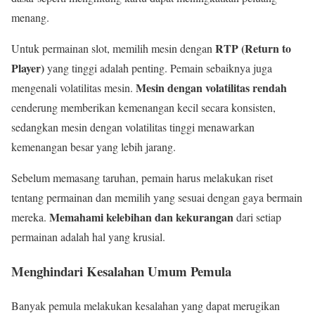
menang.
RTP (Return to
Untuk permainan slot, memilih mesin dengan
Player)
yang tinggi adalah penting. Pemain sebaiknya juga
Mesin dengan volatilitas rendah
mengenali volatilitas mesin.
cenderung memberikan kemenangan kecil secara konsisten,
sedangkan mesin dengan volatilitas tinggi menawarkan
kemenangan besar yang lebih jarang.
Sebelum memasang taruhan, pemain harus melakukan riset
tentang permainan dan memilih yang sesuai dengan gaya bermain
Memahami kelebihan dan kekurangan
mereka.
dari setiap
permainan adalah hal yang krusial.
Menghindari Kesalahan Umum Pemula
Banyak pemula melakukan kesalahan yang dapat merugikan