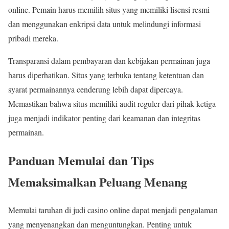
online. Pemain harus memilih situs yang memiliki lisensi resmi
dan menggunakan enkripsi data untuk melindungi informasi
pribadi mereka.
Transparansi dalam pembayaran dan kebijakan permainan juga
harus diperhatikan. Situs yang terbuka tentang ketentuan dan
syarat permainannya cenderung lebih dapat dipercaya.
Memastikan bahwa situs memiliki audit reguler dari pihak ketiga
juga menjadi indikator penting dari keamanan dan integritas
permainan.
Panduan Memulai dan Tips
Memaksimalkan Peluang Menang
Memulai taruhan di judi casino online dapat menjadi pengalaman
yang menyenangkan dan menguntungkan. Penting untuk