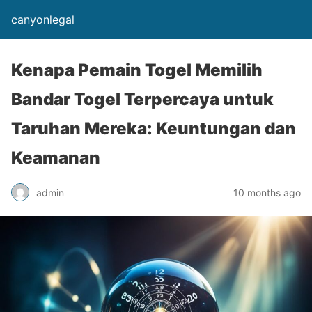
canyonlegal
Kenapa Pemain Togel Memilih
Bandar Togel Terpercaya untuk
Taruhan Mereka: Keuntungan dan
Keamanan
admin
10 months ago