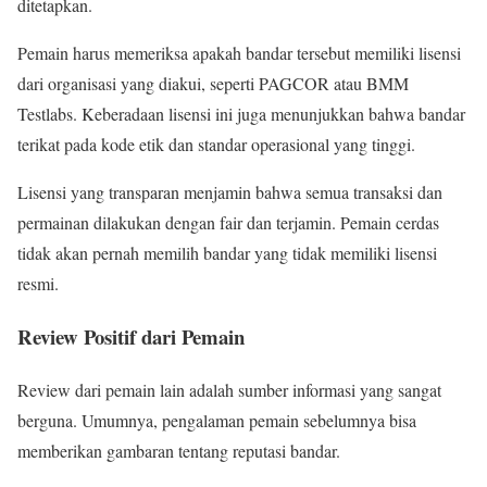
ditetapkan.
Pemain harus memeriksa apakah bandar tersebut memiliki lisensi
dari organisasi yang diakui, seperti PAGCOR atau BMM
Testlabs. Keberadaan lisensi ini juga menunjukkan bahwa bandar
terikat pada kode etik dan standar operasional yang tinggi.
Lisensi yang transparan menjamin bahwa semua transaksi dan
permainan dilakukan dengan fair dan terjamin. Pemain cerdas
tidak akan pernah memilih bandar yang tidak memiliki lisensi
resmi.
Review Positif dari Pemain
Review dari pemain lain adalah sumber informasi yang sangat
berguna. Umumnya, pengalaman pemain sebelumnya bisa
memberikan gambaran tentang reputasi bandar.