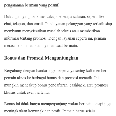
pengalaman bermain yang positif.
Dukungan yang baik mencakup beberapa saluran, seperti live
chat, telepon, dan email. Tim layanan pelanggan yang terlatih siap
membantu menyelesaikan masalah teknis atau memberikan
informasi tentang promosi. Dengan layanan seperti ini, pemain
merasa lebih aman dan nyaman saat bermain.
Bonus dan Promosi Menguntungkan
Bergabung dengan bandar togel terpercaya sering kali memberi
pemain akses ke berbagai bonus dan promosi menarik. Ini
mungkin mencakup bonus pendaftaran, cashback, atau promosi
khusus untuk event tertentu.
Bonus ini tidak hanya memperpanjang waktu bermain, tetapi juga
meningkatkan kemungkinan profit. Pemain harus selalu