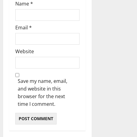
Name
*
Email
*
Website
Save my name, email,
and website in this
browser for the next
time I comment.