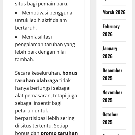
situs bagi pemain baru.
March 2026
Memotivasi pengguna
untuk lebih aktif dalam
February
bertaruh.
2026
Memfasilitasi
pengalaman taruhan yang
January
lebih baik dengan nilai
2026
tambah.
December
Secara keseluruhan,
bonus
2025
taruhan olahraga
tidak
hanya berfungsi sebagai
November
alat pemasaran, tetapi juga
2025
sebagai insentif bagi
petaruh untuk
October
berpartisipasi lebih sering
2025
di situs tertentu. Setiap
bonus dan
promo taruhan