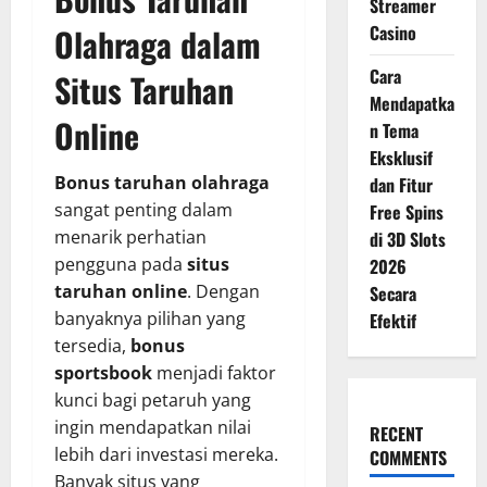
Streamer
Olahraga dalam
Casino
Cara
Situs Taruhan
Mendapatka
Online
n Tema
Eksklusif
Bonus taruhan olahraga
dan Fitur
sangat penting dalam
Free Spins
menarik perhatian
di 3D Slots
pengguna pada
situs
2026
taruhan online
. Dengan
Secara
banyaknya pilihan yang
Efektif
tersedia,
bonus
sportsbook
menjadi faktor
kunci bagi petaruh yang
ingin mendapatkan nilai
RECENT
lebih dari investasi mereka.
COMMENTS
Banyak situs yang