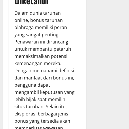
Diketahui
Dalam dunia taruhan
online, bonus taruhan
olahraga memiliki peran
yang sangat penting.
Penawaran ini dirancang
untuk membantu petaruh
memaksimalkan potensi
kemenangan mereka.
Dengan memahami definisi
dan manfaat dari bonus ini,
pengguna dapat
mengambil keputusan yang
lebih bijak saat memilih
situs taruhan. Selain itu,
eksplorasi berbagai jenis
bonus yang tersedia akan
memperluas wawasan