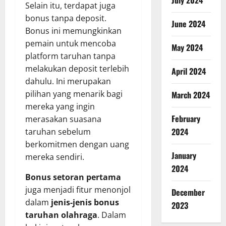
July 2024
Selain itu, terdapat juga
bonus tanpa deposit.
June 2024
Bonus ini memungkinkan
pemain untuk mencoba
May 2024
platform taruhan tanpa
melakukan deposit terlebih
April 2024
dahulu. Ini merupakan
pilihan yang menarik bagi
March 2024
mereka yang ingin
February
merasakan suasana
2024
taruhan sebelum
berkomitmen dengan uang
January
mereka sendiri.
2024
Bonus setoran pertama
juga menjadi fitur menonjol
December
dalam
jenis-jenis bonus
2023
taruhan olahraga
. Dalam