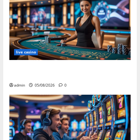
live casino
Situs Live Casino Online Terpercaya 2026 dengan
Dealer Cantik Profesional dan Pengalaman Terbaik
admin
05/08/2026
0