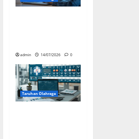
Keamanan Data Pengguna
pada Platform Taruhan
Olahraga Online: Pentingnya
Melindungi Informasi
Sensitif
admin
14/07/2026
0
Taruhan Olahraga
Memahami Odds Dan
Probabilitas Dalam Taruhan
Olahraga Secara Objektif:
Panduan Lengkap Untuk