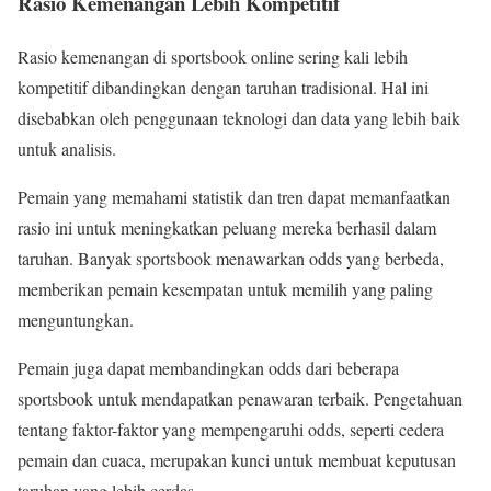
Rasio Kemenangan Lebih Kompetitif
Rasio kemenangan di sportsbook online sering kali lebih
kompetitif dibandingkan dengan taruhan tradisional. Hal ini
disebabkan oleh penggunaan teknologi dan data yang lebih baik
untuk analisis.
Pemain yang memahami statistik dan tren dapat memanfaatkan
rasio ini untuk meningkatkan peluang mereka berhasil dalam
taruhan. Banyak sportsbook menawarkan odds yang berbeda,
memberikan pemain kesempatan untuk memilih yang paling
menguntungkan.
Pemain juga dapat membandingkan odds dari beberapa
sportsbook untuk mendapatkan penawaran terbaik. Pengetahuan
tentang faktor-faktor yang mempengaruhi odds, seperti cedera
pemain dan cuaca, merupakan kunci untuk membuat keputusan
taruhan yang lebih cerdas.