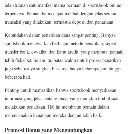
adalah salah satu manfaat utama bermain di sportsbook online
terpercaya. Pemain harus dapat melihat dengan jelas semua
transaksi yang dilakukan, termasuk deposit dan penarikan.
Kemudahan dalam penarikan dana sangat penting. Banyak
sportsbook menawarkan berbagai metode penarikan, seperti
transfer bank, e-wallet, dan kartu kredit, yang membuat pemain
lebih fleksibel. Selain itu, batas waktu untuk proses penarikan
juga seharusnya singkat, biasanya hanya beberapa jam hingga
beberapa hari.
Penting untuk memastikan bahwa sportsbook menyediakan
informasi yang jelas tentang biaya yang mungkin timbul saat
melakukan penarikan. Hal ini membantu pemain dalam
merencanakan keuangan mereka dengan lebih baik.
Promosi Bonus yang Menguntungkan