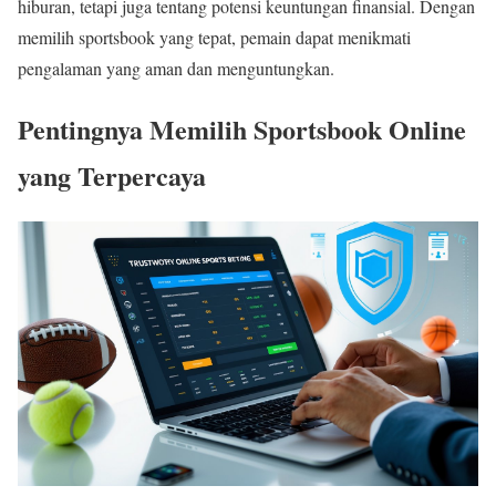
hiburan, tetapi juga tentang potensi keuntungan finansial. Dengan
memilih sportsbook yang tepat, pemain dapat menikmati
pengalaman yang aman dan menguntungkan.
Pentingnya Memilih Sportsbook Online
yang Terpercaya