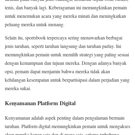
tenis, dan banyak lagi. Keberagaman ini memungkinkan pemain
untuk menemukan acara yang mereka minati dan meningkatkan
peluang mereka untuk menang.
Selain itu, sportsbook terpercaya sering menawarkan berbagai
jenis taruhan, seperti taruhan langsung dan taruhan parlay. Ini
memungkinkan pemain untuk memilih strategi yang paling sesuai
dengan kemampuan dan tujuan mereka. Dengan adanya banyak
opsi, pemain dapat menjamin bahwa mereka tidak akan
kehilangan kesempatan untuk berpartisipasi dalam perjudian yang
mereka sukai.
Kenyamanan Platform Digital
Kenyamanan adalah aspek penting dalam pengalaman bermain
taruhan. Platform digital memungkinkan pemain untuk mengakses
akun mereka kapan saja dan di mana saja, selama terhubung