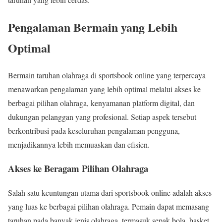
Pengalaman Bermain yang Lebih
Optimal
Bermain taruhan olahraga di sportsbook online yang terpercaya
menawarkan pengalaman yang lebih optimal melalui akses ke
berbagai pilihan olahraga, kenyamanan platform digital, dan
dukungan pelanggan yang profesional. Setiap aspek tersebut
berkontribusi pada keseluruhan pengalaman pengguna,
menjadikannya lebih memuaskan dan efisien.
Akses ke Beragam Pilihan Olahraga
Salah satu keuntungan utama dari sportsbook online adalah akses
yang luas ke berbagai pilihan olahraga. Pemain dapat memasang
taruhan pada banyak jenis olahraga, termasuk sepak bola, basket,