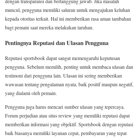
dengan transparansi dan bertanggung jawab. Jika masalah
muncul, pengguna memiliki saluran untuk mengajukan keluhan
kepada otoritas terkait. Hal ini memberikan rasa aman tambahan
bagi pemain saat mereka melakukan taruhan.
Pentingnya Reputasi dan Ulasan Pengguna
Reputasi sportsbook dapat sangat memengaruhi keputusan
pengguna. Sebelum memilih, penting untuk membaca ulasan dan
testimoni dari pengguna lain. Ulasan ini sering memberikan
wawasan tentang pengalaman nyata, baik positif maupun negatif,
yang dialami oleh pemain.
Pengguna juga harus mencari sumber ulasan yang tepercaya.
Forum perjudian atau situs review yang memiliki reputasi dapat
memberikan informasi yang objektif. Sportsbook dengan reputasi
baik biasanya memiliki layanan cepat, pembayaran yang tepat