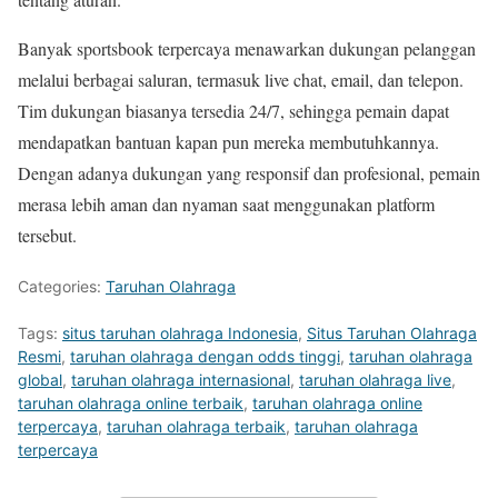
Banyak sportsbook terpercaya menawarkan dukungan pelanggan
melalui berbagai saluran, termasuk live chat, email, dan telepon.
Tim dukungan biasanya tersedia 24/7, sehingga pemain dapat
mendapatkan bantuan kapan pun mereka membutuhkannya.
Dengan adanya dukungan yang responsif dan profesional, pemain
merasa lebih aman dan nyaman saat menggunakan platform
tersebut.
Categories:
Taruhan Olahraga
Tags:
situs taruhan olahraga Indonesia
,
Situs Taruhan Olahraga
Resmi
,
taruhan olahraga dengan odds tinggi
,
taruhan olahraga
global
,
taruhan olahraga internasional
,
taruhan olahraga live
,
taruhan olahraga online terbaik
,
taruhan olahraga online
terpercaya
,
taruhan olahraga terbaik
,
taruhan olahraga
terpercaya