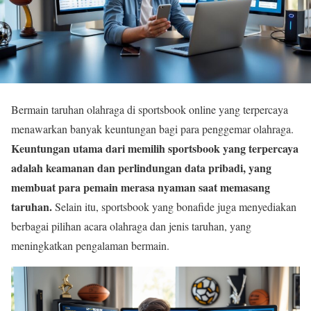
Bermain taruhan olahraga di sportsbook online yang terpercaya
menawarkan banyak keuntungan bagi para penggemar olahraga.
Keuntungan utama dari memilih sportsbook yang terpercaya
adalah keamanan dan perlindungan data pribadi, yang
membuat para pemain merasa nyaman saat memasang
taruhan.
Selain itu, sportsbook yang bonafide juga menyediakan
berbagai pilihan acara olahraga dan jenis taruhan, yang
meningkatkan pengalaman bermain.