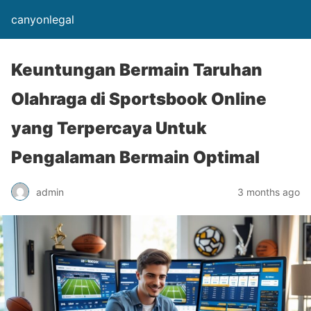
canyonlegal
Keuntungan Bermain Taruhan
Olahraga di Sportsbook Online
yang Terpercaya Untuk
Pengalaman Bermain Optimal
admin
3 months ago