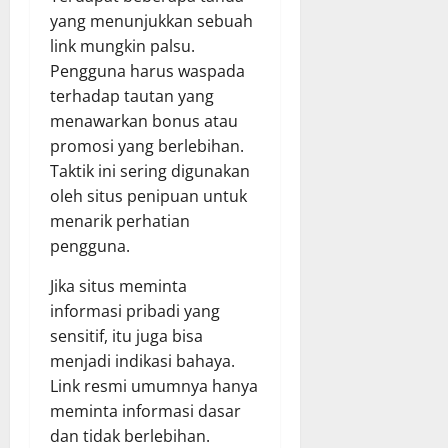
yang menunjukkan sebuah
link mungkin palsu.
Pengguna harus waspada
terhadap tautan yang
menawarkan bonus atau
promosi yang berlebihan.
Taktik ini sering digunakan
oleh situs penipuan untuk
menarik perhatian
pengguna.
Jika situs meminta
informasi pribadi yang
sensitif, itu juga bisa
menjadi indikasi bahaya.
Link resmi umumnya hanya
meminta informasi dasar
dan tidak berlebihan.