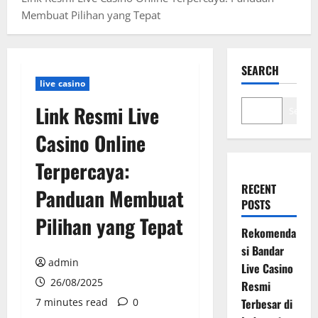
Membuat Pilihan yang Tepat
SEARCH
live casino
Link Resmi Live
Search
Casino Online
Terpercaya:
RECENT
Panduan Membuat
POSTS
Pilihan yang Tepat
Rekomenda
si Bandar
admin
Live Casino
26/08/2025
Resmi
7 minutes read
0
Terbesar di