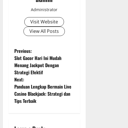
Administrator
Visit Website
View All Posts
P
Previous:
Slot Gacor Hari Ini Mudah
o
Menang Jackpot Dengan
Strategi Efektif
s
Next:
t
Panduan Lengkap Bermain Live
Casino Blackjack: Strategi dan
n
Tips Terbaik
a
v