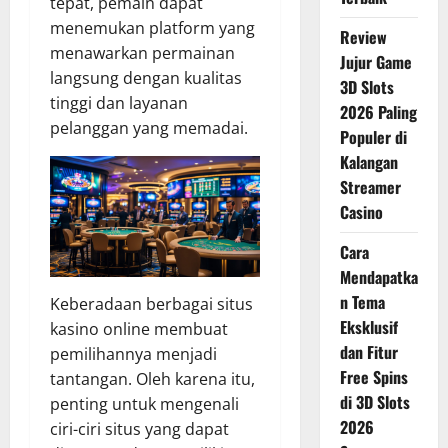
tepat, pemain dapat
menemukan platform yang
Review
menawarkan permainan
Jujur Game
langsung dengan kualitas
3D Slots
tinggi dan layanan
2026 Paling
pelanggan yang memadai.
Populer di
Kalangan
Streamer
Casino
Cara
Mendapatka
n Tema
Keberadaan berbagai situs
Eksklusif
kasino online membuat
dan Fitur
pemilihannya menjadi
Free Spins
tantangan. Oleh karena itu,
di 3D Slots
penting untuk mengenali
2026
ciri-ciri situs yang dapat