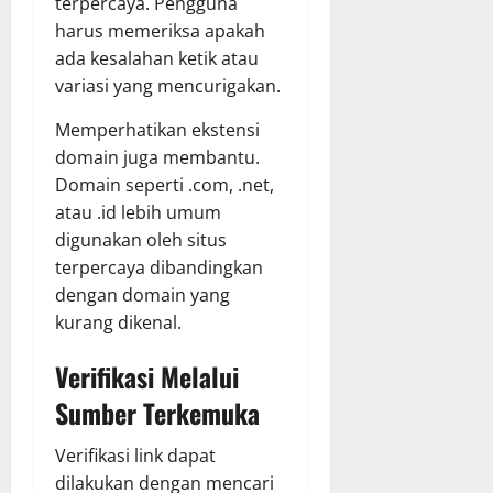
terpercaya. Pengguna
harus memeriksa apakah
ada kesalahan ketik atau
variasi yang mencurigakan.
Memperhatikan ekstensi
domain juga membantu.
Domain seperti .com, .net,
atau .id lebih umum
digunakan oleh situs
terpercaya dibandingkan
dengan domain yang
kurang dikenal.
Verifikasi Melalui
Sumber Terkemuka
Verifikasi link dapat
dilakukan dengan mencari