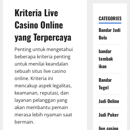
Kriteria Live
CATEGORIES
Casino Online
Bandar Judi
yang Terpercaya
Bola
Penting untuk mengetahui
bandar
beberapa kriteria penting
tembak
untuk menilai keandalan
ikan
sebuah situs live casino
online. Kriteria ini
Bandar
mencakup aspek legalitas,
Togel
keamanan, reputasi, dan
layanan pelanggan yang
Judi Online
akan membantu pemain
Judi Poker
merasa lebih nyaman saat
bermain.
live casino