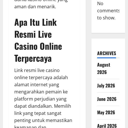
No
aman dan menarik.
comments
to show.
Apa Itu Link
Resmi Live
Casino Online
ARCHIVES
Terpercaya
August
Link resmi live casino
2026
online terpercaya adalah
alamat internet yang
July 2026
mengarahkan pemain ke
June 2026
platform perjudian yang
dapat diandalkan. Memilih
May 2026
link yang tepat sangat
penting untuk memastikan
April 2026
keamanan dan