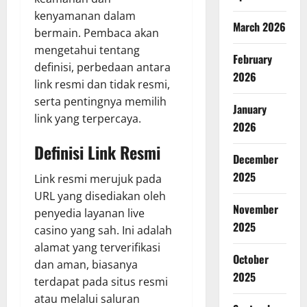
kenyamanan dalam
March 2026
bermain. Pembaca akan
mengetahui tentang
February
definisi, perbedaan antara
2026
link resmi dan tidak resmi,
serta pentingnya memilih
January
link yang terpercaya.
2026
Definisi Link Resmi
December
2025
Link resmi merujuk pada
URL yang disediakan oleh
November
penyedia layanan live
2025
casino yang sah. Ini adalah
alamat yang terverifikasi
October
dan aman, biasanya
2025
terdapat pada situs resmi
atau melalui saluran