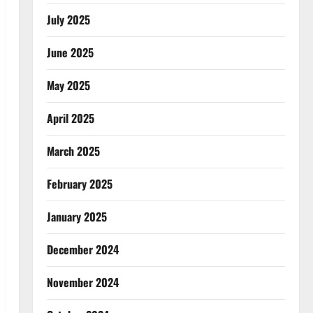
July 2025
June 2025
May 2025
April 2025
March 2025
February 2025
January 2025
December 2024
November 2024