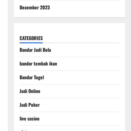
December 2023
CATEGORIES
Bandar Judi Bola
bandar tembak ikan
Bandar Togel
Judi Online
Judi Poker
live casino