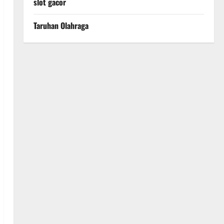
slot gacor
Taruhan Olahraga