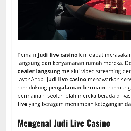
Pemain
judi live casino
kini dapat merasaka
langsung dari kenyamanan rumah mereka. Den
dealer langsung
melalui video streaming ber
layar Anda.
Judi live casino
menawarkan sensa
mendukung
pengalaman bermain
, memungk
permainan, seolah-olah mereka berada di kas
live
yang beragam menambah ketegangan dan 
Mengenal Judi Live Casino