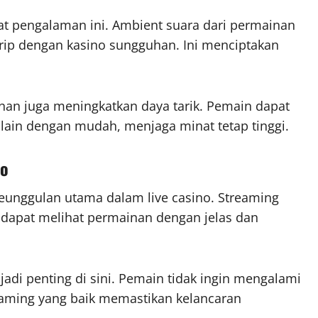
at pengalaman ini. Ambient suara dari permainan
ip dengan kasino sungguhan. Ini menciptakan
inan juga meningkatkan daya tarik. Pemain dapat
lain dengan mudah, menjaga minat tetap tinggi.
no
keunggulan utama dalam live casino. Streaming
 dapat melihat permainan dengan jelas dan
jadi penting di sini. Pemain tidak ingin mengalami
eaming yang baik memastikan kelancaran