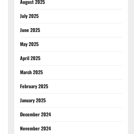
August 2025
July 2025
June 2025
May 2025
April 2025
March 2025
February 2025
January 2025
December 2024
November 2024