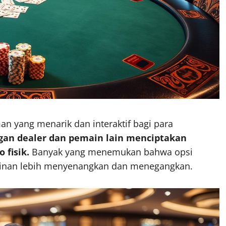
n yang menarik dan interaktif bagi para
gan dealer dan pemain lain menciptakan
 fisik.
Banyak yang menemukan bahwa opsi
ainan lebih menyenangkan dan menegangkan.