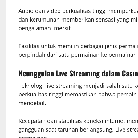
Audio dan video berkualitas tinggi memperku
dan kerumunan memberikan sensasi yang mir
pengalaman imersif.
Fasilitas untuk memilih berbagai jenis perma
berpindah dari satu permainan ke permainan 
Keunggulan Live Streaming dalam Casi
Teknologi live streaming menjadi salah satu 
berkualitas tinggi memastikan bahwa pemain
mendetail.
Kecepatan dan stabilitas koneksi internet men
gangguan saat taruhan berlangsung. Live str