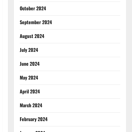
October 2024
September 2024
August 2024
July 2024
June 2024
May 2024
April 2024
March 2024
February 2024