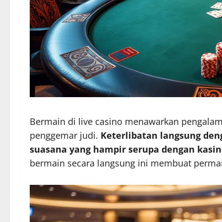
Bermain di live casino menawarkan pengalama
penggemar judi.
Keterlibatan langsung den
suasana yang hampir serupa dengan kasino
bermain secara langsung ini membuat perm