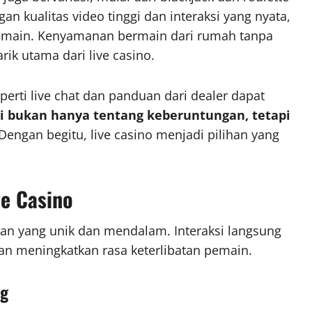
an kualitas video tinggi dan interaksi yang nyata,
pemain. Kenyamanan bermain dari rumah tanpa
rik utama dari live casino.
perti live chat dan panduan dari dealer dapat
i bukan hanya tentang keberuntungan, tetapi
Dengan begitu, live casino menjadi pilihan yang
e Casino
an yang unik dan mendalam. Interaksi langsung
n meningkatkan rasa keterlibatan pemain.
ng