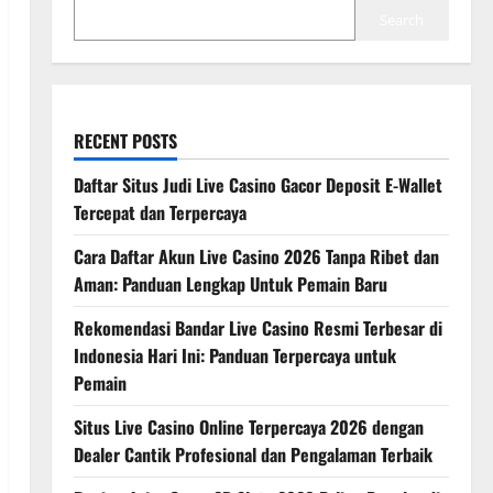
Search
RECENT POSTS
Daftar Situs Judi Live Casino Gacor Deposit E-Wallet
Tercepat dan Terpercaya
Cara Daftar Akun Live Casino 2026 Tanpa Ribet dan
Aman: Panduan Lengkap Untuk Pemain Baru
Rekomendasi Bandar Live Casino Resmi Terbesar di
Indonesia Hari Ini: Panduan Terpercaya untuk
Pemain
Situs Live Casino Online Terpercaya 2026 dengan
Dealer Cantik Profesional dan Pengalaman Terbaik