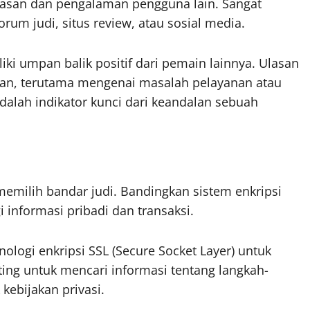
 ulasan dan pengalaman pengguna lain. Sangat
rum judi, situs review, atau sosial media.
ki umpan balik positif dari pemain lainnya. Ulasan
gkan, terutama mengenai masalah pelayanan atau
adalah indikator kunci dari keandalan sebuah
emilih bandar judi. Bandingkan sistem enkripsi
informasi pribadi dan transaksi.
logi enkripsi SSL (Secure Socket Layer) untuk
nting untuk mencari informasi tentang langkah-
kebijakan privasi.