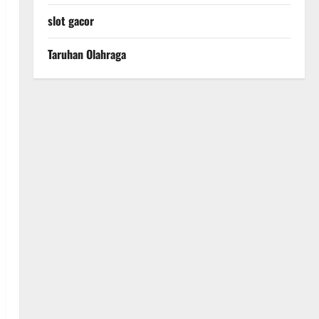
slot gacor
Taruhan Olahraga