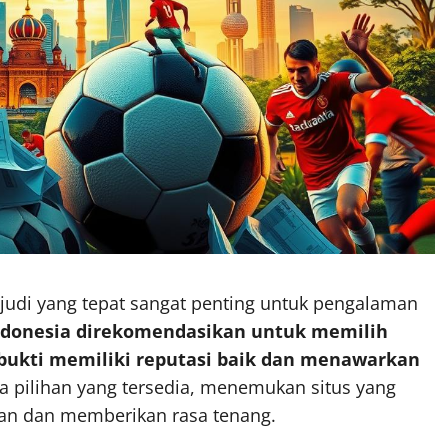
 judi yang tepat sangat penting untuk pengalaman
ndonesia direkomendasikan untuk memilih
erbukti memiliki reputasi baik dan menawarkan
 pilihan yang tersedia, menemukan situs yang
lan dan memberikan rasa tenang.