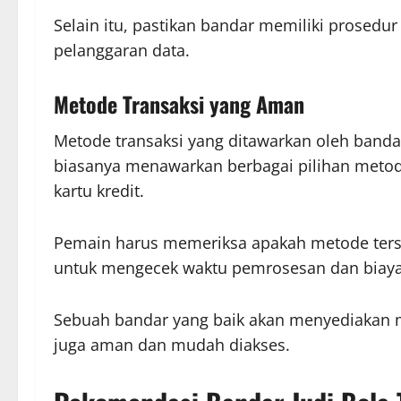
Selain itu, pastikan bandar memiliki prose
pelanggaran data.
Metode Transaksi yang Aman
Metode transaksi yang ditawarkan oleh bandar 
biasanya menawarkan berbagai pilihan metode
kartu kredit.
Pemain harus memeriksa apakah metode terseb
untuk mengecek waktu pemrosesan dan biaya
Sebuah bandar yang baik akan menyediakan me
juga aman dan mudah diakses.