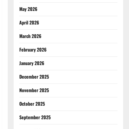
May 2026
April 2026
March 2026
February 2026
January 2026
December 2025
November 2025
October 2025
September 2025