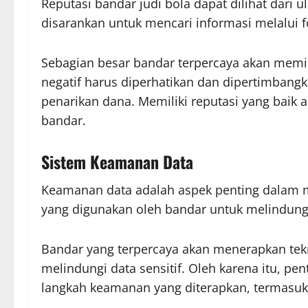
Reputasi bandar judi bola dapat dilihat dari
disarankan untuk mencari informasi melalui fo
Sebagian besar bandar terpercaya akan memili
negatif harus diperhatikan dan dipertimban
penarikan dana. Memiliki reputasi yang baik 
bandar.
Sistem Keamanan Data
Keamanan data adalah aspek penting dalam m
yang digunakan oleh bandar untuk melindungi 
Bandar yang terpercaya akan menerapkan tekno
melindungi data sensitif. Oleh karena itu, pe
langkah keamanan yang diterapkan, termasuk 