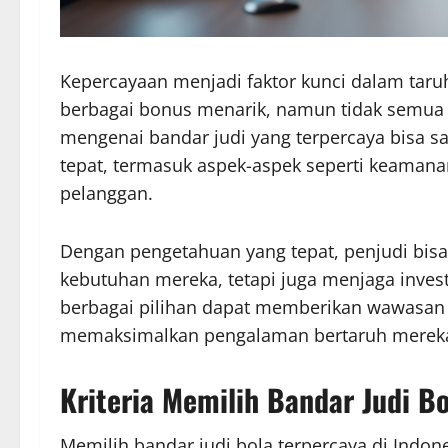
Kepercayaan menjadi faktor kunci dalam taru
berbagai bonus menarik, namun tidak semua 
mengenai bandar judi yang terpercaya bisa
tepat, termasuk aspek-aspek seperti keaman
pelanggan.
Dengan pengetahuan yang tepat, penjudi bis
kebutuhan mereka, tetapi juga menjaga invest
berbagai pilihan dapat memberikan wawasan 
memaksimalkan pengalaman bertaruh merek
Kriteria Memilih Bandar Judi Bo
Memilih bandar judi bola terpercaya di Indo