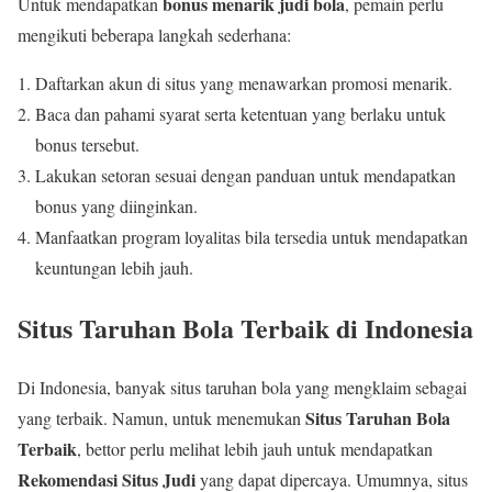
bonus menarik judi bola
Untuk mendapatkan
, pemain perlu
mengikuti beberapa langkah sederhana:
Daftarkan akun di situs yang menawarkan promosi menarik.
Baca dan pahami syarat serta ketentuan yang berlaku untuk
bonus tersebut.
Lakukan setoran sesuai dengan panduan untuk mendapatkan
bonus yang diinginkan.
Manfaatkan program loyalitas bila tersedia untuk mendapatkan
keuntungan lebih jauh.
Situs Taruhan Bola Terbaik di Indonesia
Di Indonesia, banyak situs taruhan bola yang mengklaim sebagai
Situs Taruhan Bola
yang terbaik. Namun, untuk menemukan
Terbaik
, bettor perlu melihat lebih jauh untuk mendapatkan
Rekomendasi Situs Judi
yang dapat dipercaya. Umumnya, situs