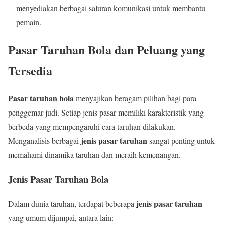
menyediakan berbagai saluran komunikasi untuk membantu
pemain.
Pasar Taruhan Bola dan Peluang yang
Tersedia
Pasar taruhan bola
menyajikan beragam pilihan bagi para
penggemar judi. Setiap jenis pasar memiliki karakteristik yang
berbeda yang mempengaruhi cara taruhan dilakukan.
jenis pasar taruhan
Menganalisis berbagai
sangat penting untuk
memahami dinamika taruhan dan meraih kemenangan.
Jenis Pasar Taruhan Bola
jenis pasar taruhan
Dalam dunia taruhan, terdapat beberapa
yang umum dijumpai, antara lain: