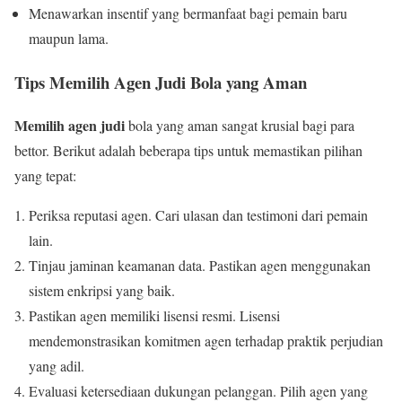
Menawarkan insentif yang bermanfaat bagi pemain baru
maupun lama.
Tips Memilih Agen Judi Bola yang Aman
Memilih agen judi
bola yang aman sangat krusial bagi para
bettor. Berikut adalah beberapa tips untuk memastikan pilihan
yang tepat:
Periksa reputasi agen. Cari ulasan dan testimoni dari pemain
lain.
Tinjau jaminan keamanan data. Pastikan agen menggunakan
sistem enkripsi yang baik.
Pastikan agen memiliki lisensi resmi. Lisensi
mendemonstrasikan komitmen agen terhadap praktik perjudian
yang adil.
Evaluasi ketersediaan dukungan pelanggan. Pilih agen yang