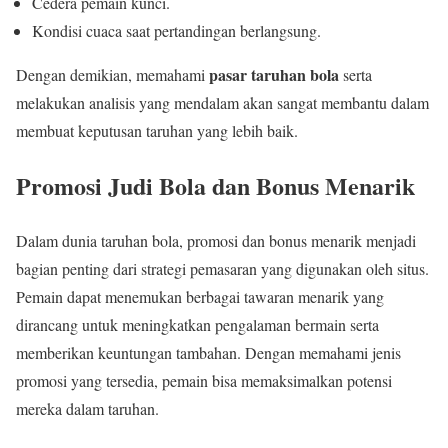
Cedera pemain kunci.
Kondisi cuaca saat pertandingan berlangsung.
pasar taruhan bola
Dengan demikian, memahami
serta
melakukan analisis yang mendalam akan sangat membantu dalam
membuat keputusan taruhan yang lebih baik.
Promosi Judi Bola dan Bonus Menarik
Dalam dunia taruhan bola, promosi dan bonus menarik menjadi
bagian penting dari strategi pemasaran yang digunakan oleh situs.
Pemain dapat menemukan berbagai tawaran menarik yang
dirancang untuk meningkatkan pengalaman bermain serta
memberikan keuntungan tambahan. Dengan memahami jenis
promosi yang tersedia, pemain bisa memaksimalkan potensi
mereka dalam taruhan.