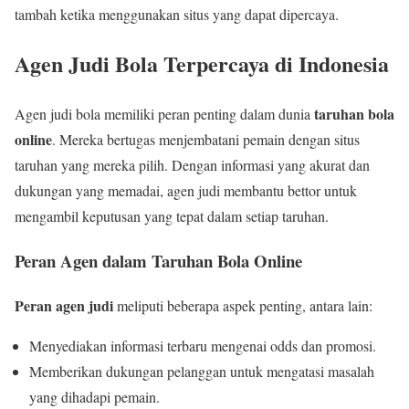
tambah ketika menggunakan situs yang dapat dipercaya.
Agen Judi Bola Terpercaya di Indonesia
taruhan bola
Agen judi bola memiliki peran penting dalam dunia
online
. Mereka bertugas menjembatani pemain dengan situs
taruhan yang mereka pilih. Dengan informasi yang akurat dan
dukungan yang memadai, agen judi membantu bettor untuk
mengambil keputusan yang tepat dalam setiap taruhan.
Peran Agen dalam Taruhan Bola Online
Peran agen judi
meliputi beberapa aspek penting, antara lain:
Menyediakan informasi terbaru mengenai odds dan promosi.
Memberikan dukungan pelanggan untuk mengatasi masalah
yang dihadapi pemain.