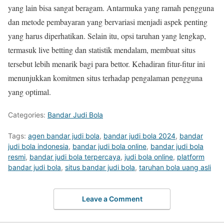
yang lain bisa sangat beragam. Antarmuka yang ramah pengguna
dan metode pembayaran yang bervariasi menjadi aspek penting
yang harus diperhatikan. Selain itu, opsi taruhan yang lengkap,
termasuk live betting dan statistik mendalam, membuat situs
tersebut lebih menarik bagi para bettor. Kehadiran fitur-fitur ini
menunjukkan komitmen situs terhadap pengalaman pengguna
yang optimal.
Categories:
Bandar Judi Bola
Tags:
agen bandar judi bola
,
bandar judi bola 2024
,
bandar
judi bola indonesia
,
bandar judi bola online
,
bandar judi bola
resmi
,
bandar judi bola terpercaya
,
judi bola online
,
platform
bandar judi bola
,
situs bandar judi bola
,
taruhan bola uang asli
Leave a Comment