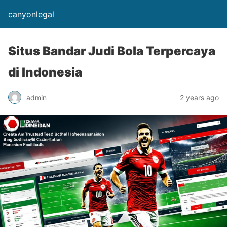
canyonlegal
Situs Bandar Judi Bola Terpercaya
di Indonesia
admin
2 years ago