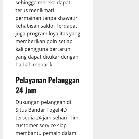
sehingga mereka dapat
terus menikmati
permainan tanpa khawatir
kehabisan saldo. Terdapat
juga program loyalitas yang
memberikan poin setiap
kali pengguna bertaruh,
yang dapat ditukar dengan
hadiah menarik.
Pelayanan Pelanggan
24 Jam
Dukungan pelanggan di
Situs Bandar Togel 4D
tersedia 24 jam sehari. Tim
customer service siap
membantu pemain dalam