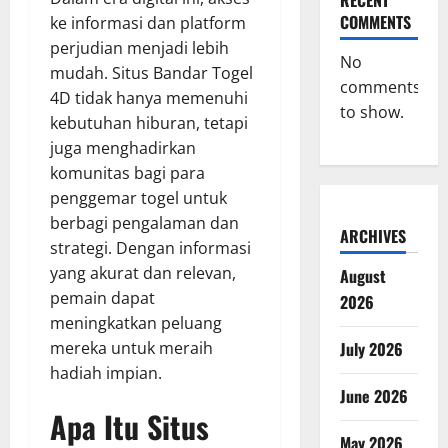
RECENT
COMMENTS
ke informasi dan platform
perjudian menjadi lebih
No
mudah. Situs Bandar Togel
comments
4D tidak hanya memenuhi
to show.
kebutuhan hiburan, tetapi
juga menghadirkan
komunitas bagi para
penggemar togel untuk
berbagi pengalaman dan
ARCHIVES
strategi. Dengan informasi
yang akurat dan relevan,
August
pemain dapat
2026
meningkatkan peluang
mereka untuk meraih
July 2026
hadiah impian.
June 2026
Apa Itu Situs
May 2026