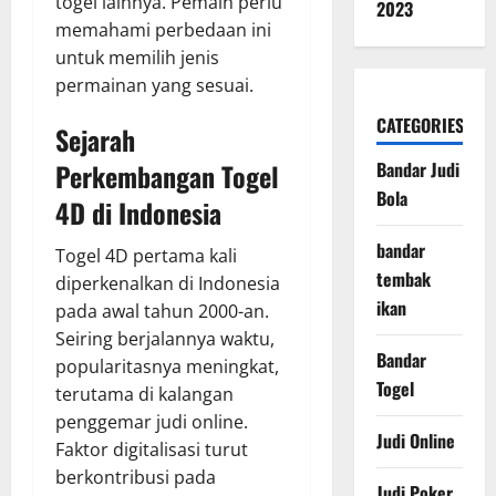
togel lainnya. Pemain perlu
2023
memahami perbedaan ini
untuk memilih jenis
permainan yang sesuai.
CATEGORIES
Sejarah
Perkembangan Togel
Bandar Judi
Bola
4D di Indonesia
bandar
Togel 4D pertama kali
tembak
diperkenalkan di Indonesia
ikan
pada awal tahun 2000-an.
Seiring berjalannya waktu,
Bandar
popularitasnya meningkat,
Togel
terutama di kalangan
penggemar judi online.
Judi Online
Faktor digitalisasi turut
berkontribusi pada
Judi Poker