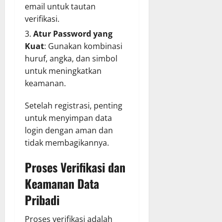
email untuk tautan
verifikasi.
Atur Password yang
Kuat
: Gunakan kombinasi
huruf, angka, dan simbol
untuk meningkatkan
keamanan.
Setelah registrasi, penting
untuk menyimpan data
login dengan aman dan
tidak membagikannya.
Proses Verifikasi dan
Keamanan Data
Pribadi
Proses verifikasi adalah