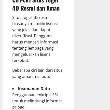
4D Resmi dan Aman
Situs togel 4D resmi
biasanya memiliki lisensi
yang jelas dan dapat
diverifikasi. Pengguna
harus mencari informasi
tentang lembaga yang
mengeluarkan lisensi
tersebut.
Beberapa ciri lain dari situs
yang aman meliputi:
Keamanan Data
:
Penggunaan enkripsi SSL
untuk melindungi informasi
pribadi.