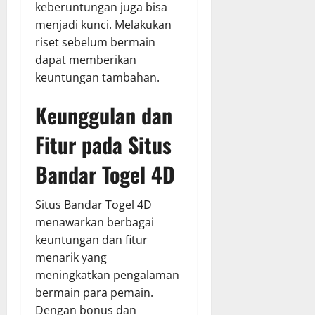
keberuntungan juga bisa
menjadi kunci. Melakukan
riset sebelum bermain
dapat memberikan
keuntungan tambahan.
Keunggulan dan
Fitur pada Situs
Bandar Togel 4D
Situs Bandar Togel 4D
menawarkan berbagai
keuntungan dan fitur
menarik yang
meningkatkan pengalaman
bermain para pemain.
Dengan bonus dan