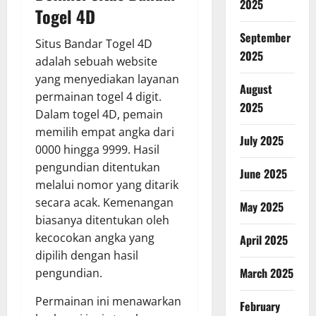
2025
Togel 4D
September
Situs Bandar Togel 4D
2025
adalah sebuah website
yang menyediakan layanan
August
permainan togel 4 digit.
2025
Dalam togel 4D, pemain
memilih empat angka dari
July 2025
0000 hingga 9999. Hasil
pengundian ditentukan
June 2025
melalui nomor yang ditarik
secara acak. Kemenangan
May 2025
biasanya ditentukan oleh
kecocokan angka yang
April 2025
dipilih dengan hasil
March 2025
pengundian.
Permainan ini menawarkan
February