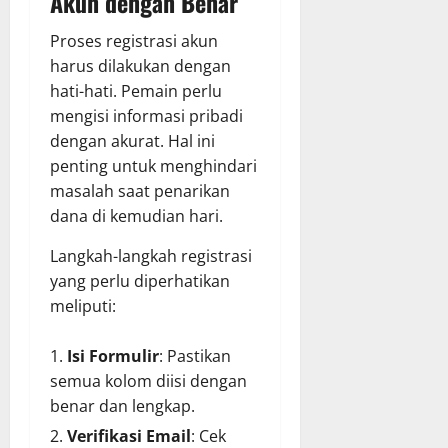
Akun dengan Benar
Proses registrasi akun
harus dilakukan dengan
hati-hati. Pemain perlu
mengisi informasi pribadi
dengan akurat. Hal ini
penting untuk menghindari
masalah saat penarikan
dana di kemudian hari.
Langkah-langkah registrasi
yang perlu diperhatikan
meliputi:
Isi Formulir
: Pastikan
semua kolom diisi dengan
benar dan lengkap.
Verifikasi Email
: Cek