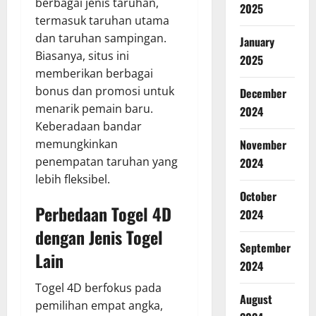
berbagai jenis taruhan,
2025
termasuk taruhan utama
dan taruhan sampingan.
January
Biasanya, situs ini
2025
memberikan berbagai
bonus dan promosi untuk
December
menarik pemain baru.
2024
Keberadaan bandar
memungkinkan
November
penempatan taruhan yang
2024
lebih fleksibel.
October
Perbedaan Togel 4D
2024
dengan Jenis Togel
September
Lain
2024
Togel 4D berfokus pada
August
pemilihan empat angka,