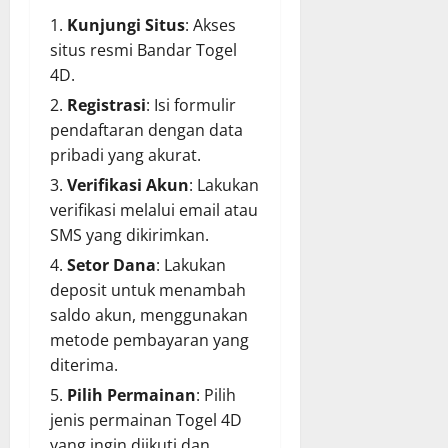
Kunjungi Situs
: Akses
situs resmi Bandar Togel
4D.
Registrasi
: Isi formulir
pendaftaran dengan data
pribadi yang akurat.
Verifikasi Akun
: Lakukan
verifikasi melalui email atau
SMS yang dikirimkan.
Setor Dana
: Lakukan
deposit untuk menambah
saldo akun, menggunakan
metode pembayaran yang
diterima.
Pilih Permainan
: Pilih
jenis permainan Togel 4D
yang ingin diikuti dan