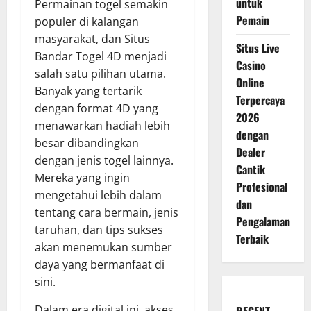
untuk
Permainan togel semakin
Pemain
populer di kalangan
masyarakat, dan Situs
Situs Live
Bandar Togel 4D menjadi
Casino
salah satu pilihan utama.
Online
Banyak yang tertarik
Terpercaya
dengan format 4D yang
2026
menawarkan hadiah lebih
dengan
besar dibandingkan
Dealer
dengan jenis togel lainnya.
Cantik
Mereka yang ingin
Profesional
mengetahui lebih dalam
dan
tentang cara bermain, jenis
Pengalaman
taruhan, dan tips sukses
Terbaik
akan menemukan sumber
daya yang bermanfaat di
sini.
Dalam era digital ini, akses