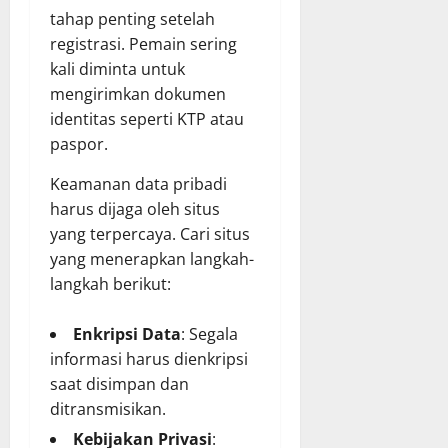
tahap penting setelah
registrasi. Pemain sering
kali diminta untuk
mengirimkan dokumen
identitas seperti KTP atau
paspor.
Keamanan data pribadi
harus dijaga oleh situs
yang terpercaya. Cari situs
yang menerapkan langkah-
langkah berikut:
Enkripsi Data
: Segala
informasi harus dienkripsi
saat disimpan dan
ditransmisikan.
Kebijakan Privasi
: