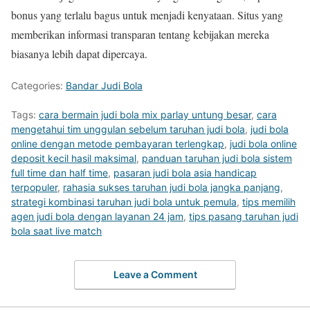
bonus yang terlalu bagus untuk menjadi kenyataan. Situs yang
memberikan informasi transparan tentang kebijakan mereka
biasanya lebih dapat dipercaya.
Categories:
Bandar Judi Bola
Tags:
cara bermain judi bola mix parlay untung besar
,
cara
mengetahui tim unggulan sebelum taruhan judi bola
,
judi bola
online dengan metode pembayaran terlengkap
,
judi bola online
deposit kecil hasil maksimal
,
panduan taruhan judi bola sistem
full time dan half time
,
pasaran judi bola asia handicap
terpopuler
,
rahasia sukses taruhan judi bola jangka panjang
,
strategi kombinasi taruhan judi bola untuk pemula
,
tips memilih
agen judi bola dengan layanan 24 jam
,
tips pasang taruhan judi
bola saat live match
Leave a Comment