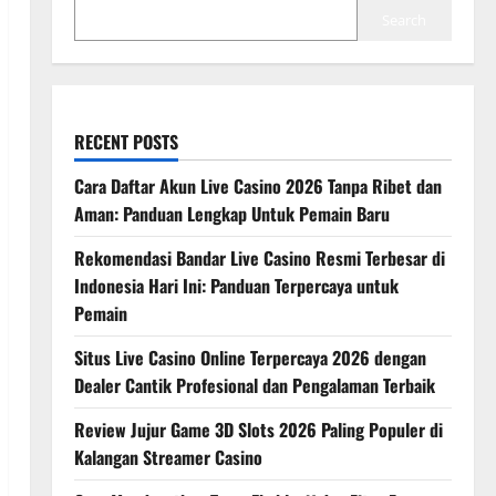
Search
RECENT POSTS
Cara Daftar Akun Live Casino 2026 Tanpa Ribet dan
Aman: Panduan Lengkap Untuk Pemain Baru
Rekomendasi Bandar Live Casino Resmi Terbesar di
Indonesia Hari Ini: Panduan Terpercaya untuk
Pemain
Situs Live Casino Online Terpercaya 2026 dengan
Dealer Cantik Profesional dan Pengalaman Terbaik
Review Jujur Game 3D Slots 2026 Paling Populer di
Kalangan Streamer Casino