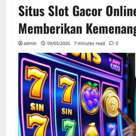
Situs Slot Gacor Onlin
Memberikan Kemenang
admin
09/05/2026
7 minutes read
0