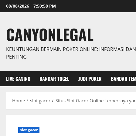
Skip
08/08/2026
7:51:00 PM
to
content
CANYONLEGAL
KEUNTUNGAN BERMAIN POKER ONLINE: INFORMASI DAN
PENTING
LIVE CASINO
BANDAR TOGEL
JUDI POKER
BANDAR TEM
Home
slot gacor
Situs Slot Gacor Online Terpercaya
slot gacor