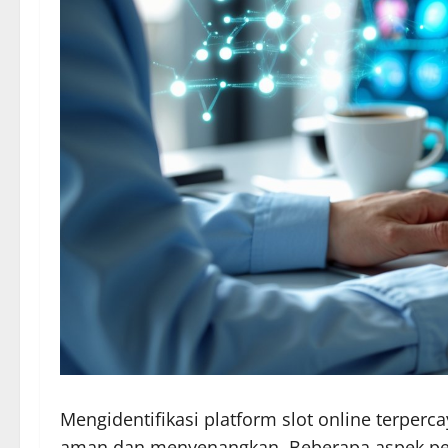
Mengidentifikasi platform slot online terper
aman dan menyenangkan. Beberapa aspek pen