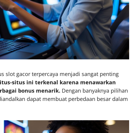
s slot gacor terpercaya menjadi sangat penting
itus-situs ini terkenal karena menawarkan
erbagai bonus menarik.
Dengan banyaknya pilihan
 diandalkan dapat membuat perbedaan besar dalam