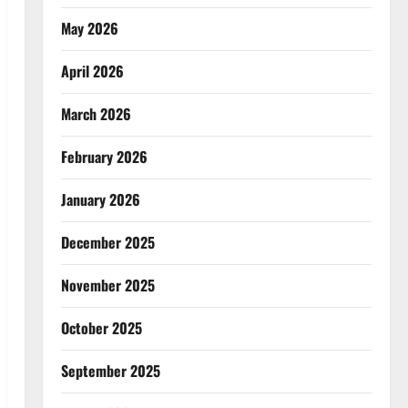
May 2026
April 2026
March 2026
February 2026
January 2026
December 2025
November 2025
October 2025
September 2025