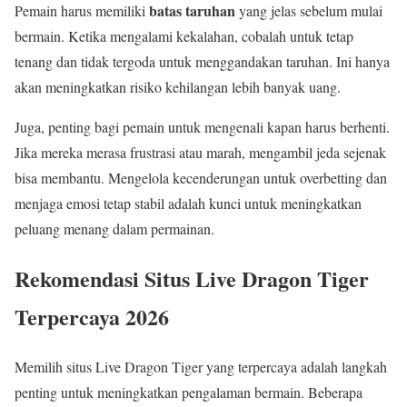
batas taruhan
Pemain harus memiliki
yang jelas sebelum mulai
bermain. Ketika mengalami kekalahan, cobalah untuk tetap
tenang dan tidak tergoda untuk menggandakan taruhan. Ini hanya
akan meningkatkan risiko kehilangan lebih banyak uang.
Juga, penting bagi pemain untuk mengenali kapan harus berhenti.
Jika mereka merasa frustrasi atau marah, mengambil jeda sejenak
bisa membantu. Mengelola kecenderungan untuk overbetting dan
menjaga emosi tetap stabil adalah kunci untuk meningkatkan
peluang menang dalam permainan.
Rekomendasi Situs Live Dragon Tiger
Terpercaya 2026
Memilih situs Live Dragon Tiger yang terpercaya adalah langkah
penting untuk meningkatkan pengalaman bermain. Beberapa