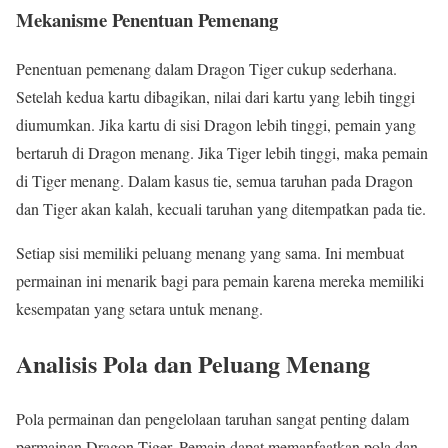
Mekanisme Penentuan Pemenang
Penentuan pemenang dalam Dragon Tiger cukup sederhana.
Setelah kedua kartu dibagikan, nilai dari kartu yang lebih tinggi
diumumkan. Jika kartu di sisi Dragon lebih tinggi, pemain yang
bertaruh di Dragon menang. Jika Tiger lebih tinggi, maka pemain
di Tiger menang. Dalam kasus tie, semua taruhan pada Dragon
dan Tiger akan kalah, kecuali taruhan yang ditempatkan pada tie.
Setiap sisi memiliki peluang menang yang sama. Ini membuat
permainan ini menarik bagi para pemain karena mereka memiliki
kesempatan yang setara untuk menang.
Analisis Pola dan Peluang Menang
Pola permainan dan pengelolaan taruhan sangat penting dalam
permainan Dragon Tiger. Pemain dapat memanfaatkan pola dan