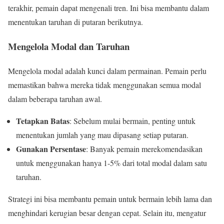
terakhir, pemain dapat mengenali tren. Ini bisa membantu dalam
menentukan taruhan di putaran berikutnya.
Mengelola Modal dan Taruhan
Mengelola modal adalah kunci dalam permainan. Pemain perlu
memastikan bahwa mereka tidak menggunakan semua modal
dalam beberapa taruhan awal.
Tetapkan Batas
: Sebelum mulai bermain, penting untuk
menentukan jumlah yang mau dipasang setiap putaran.
Gunakan Persentase
: Banyak pemain merekomendasikan
untuk menggunakan hanya 1-5% dari total modal dalam satu
taruhan.
Strategi ini bisa membantu pemain untuk bermain lebih lama dan
menghindari kerugian besar dengan cepat. Selain itu, mengatur