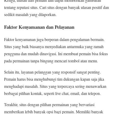
Ketiga, ulasan dari pemain lain dapat memberikan gambaran
tentang reputasi situs. Cari situs dengan banyak ulasan positif dan
sedikit masalah yang dilaporkan.
Faktor Kenyamanan dan Pelayanan
Faktor kenyamanan juga berperan dalam pengalaman bermain.
Situs yang baik biasanya menyediakan antarmuka yang ramah
pengguna dan mudah dinavigasi. Ini membuat pemain bisa fokus
pada permainan tanpa bingung mencari tombol atau menu.
Selain itu, layanan pelanggan yang responsif sangat penting.
Pemain harus bisa menghubungi tim dukungan kapan saja jika
menghadapi masalah. Situs yang terpercaya sering menawarkan
berbagai pilihan kontak, seperti live chat, email, dan telepon.
Terakhir, situs dengan pilihan permainan yang bervariasi
memberikan lebih banyak opsi bagi pemain. Memiliki banyak