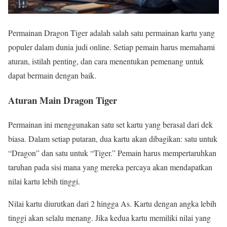
Permainan Dragon Tiger adalah salah satu permainan kartu yang
populer dalam dunia judi online. Setiap pemain harus memahami
aturan, istilah penting, dan cara menentukan pemenang untuk
dapat bermain dengan baik.
Aturan Main Dragon Tiger
Permainan ini menggunakan satu set kartu yang berasal dari dek
biasa. Dalam setiap putaran, dua kartu akan dibagikan: satu untuk
“Dragon” dan satu untuk “Tiger.” Pemain harus mempertaruhkan
taruhan pada sisi mana yang mereka percaya akan mendapatkan
nilai kartu lebih tinggi.
Nilai kartu diurutkan dari 2 hingga As. Kartu dengan angka lebih
tinggi akan selalu menang. Jika kedua kartu memiliki nilai yang