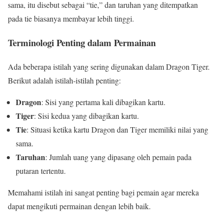
sama, itu disebut sebagai “tie,” dan taruhan yang ditempatkan
pada tie biasanya membayar lebih tinggi.
Terminologi Penting dalam Permainan
Ada beberapa istilah yang sering digunakan dalam Dragon Tiger.
Berikut adalah istilah-istilah penting:
Dragon
: Sisi yang pertama kali dibagikan kartu.
Tiger
: Sisi kedua yang dibagikan kartu.
Tie
: Situasi ketika kartu Dragon dan Tiger memiliki nilai yang
sama.
Taruhan
: Jumlah uang yang dipasang oleh pemain pada
putaran tertentu.
Memahami istilah ini sangat penting bagi pemain agar mereka
dapat mengikuti permainan dengan lebih baik.