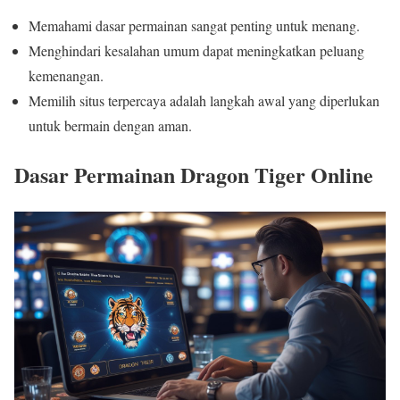
Memahami dasar permainan sangat penting untuk menang.
Menghindari kesalahan umum dapat meningkatkan peluang
kemenangan.
Memilih situs terpercaya adalah langkah awal yang diperlukan
untuk bermain dengan aman.
Dasar Permainan Dragon Tiger Online