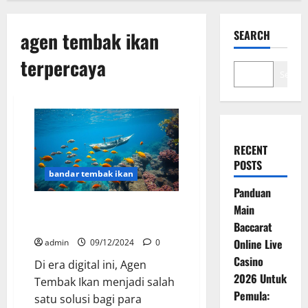
agen tembak ikan
SEARCH
terpercaya
Search
RECENT
POSTS
bandar tembak ikan
Panduan
Agen Tembak Ikan Terpercaya di
Main
Indonesia
Baccarat
Online Live
admin
09/12/2024
0
Casino
Di era digital ini, Agen
2026 Untuk
Tembak Ikan menjadi salah
Pemula:
satu solusi bagi para