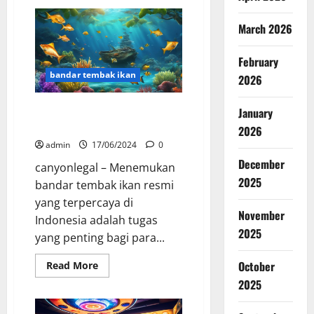
Bandar
Tembak
Ikan
March 2026
Terbaik
di
Indonesia
February
2023
bandar tembak ikan
2026
Bandar Tembak Ikan Resmi
January
Terpercaya di Indonesia
2026
admin
17/06/2024
0
December
canyonlegal – Menemukan
2025
bandar tembak ikan resmi
yang terpercaya di
November
Indonesia adalah tugas
2025
yang penting bagi para...
Read
October
Read More
more
2025
about
Bandar
Tembak
Ikan