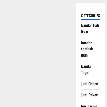
CATEGORIES
Bandar Judi
Bola
bandar
tembak
ikan
Bandar
Togel
Judi Online
Judi Poker
live casino