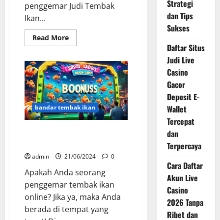
Strategi
penggemar Judi Tembak
dan Tips
Ikan...
Sukses
Read
Read More
more
Daftar Situs
about
Agen
Judi Live
Tembak
Casino
Ikan
Terpercaya
Gacor
di
Indonesia
Deposit E-
bandar tembak ikan
Wallet
Tercepat
Raih Bonus Bandar Tembak Ikan
dan
Terbesar!
Terpercaya
admin
21/06/2024
0
Cara Daftar
Apakah Anda seorang
Akun Live
penggemar tembak ikan
Casino
online? Jika ya, maka Anda
2026 Tanpa
berada di tempat yang
Ribet dan