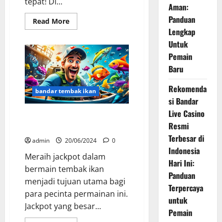
tepat! Di...
Aman:
Panduan
Read
Read More
more
Lengkap
about
Raih
Untuk
Bonus
Bandar
Pemain
Tembak
Baru
Ikan
Terbesar!
Rekomenda
bandar tembak ikan
si Bandar
Live Casino
Tips Raih Jackpot Bandar
Resmi
Tembak Ikan
Terbesar di
admin
20/06/2024
0
Indonesia
Meraih jackpot dalam
Hari Ini:
bermain tembak ikan
Panduan
menjadi tujuan utama bagi
Terpercaya
para pecinta permainan ini.
untuk
Jackpot yang besar...
Pemain