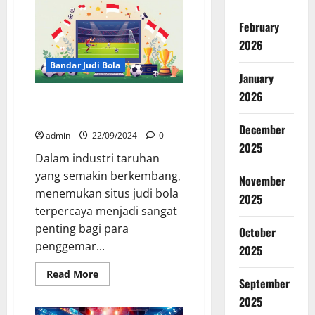
Bandar
Judi
Bola
February
Resmi
Terpercaya
2026
di
Indonesia
Bandar Judi Bola
January
2026
Situs Bandar Taruhan Bola
Online Terpercaya di Indonesia
December
admin
22/09/2024
0
2025
Dalam industri taruhan
yang semakin berkembang,
November
menemukan situs judi bola
2025
terpercaya menjadi sangat
penting bagi para
October
penggemar...
2025
Read
Read More
September
more
about
2025
Situs
Bandar