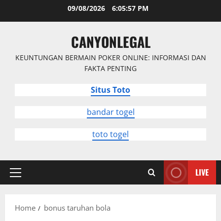
Skip
09/08/2026
6:05:58 PM
to
content
CANYONLEGAL
KEUNTUNGAN BERMAIN POKER ONLINE: INFORMASI DAN
FAKTA PENTING
Situs Toto
bandar togel
toto togel
LIVE
Primary
Menu
Home
bonus taruhan bola