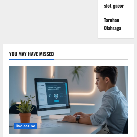
slot gacor
Taruhan
Olahraga
YOU MAY HAVE MISSED
live casino