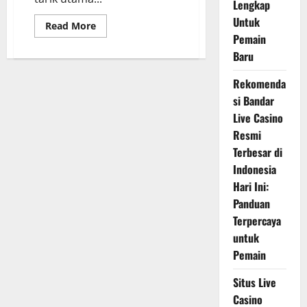
Lengkap
Untuk
Read
Read More
more
Pemain
about
Dapatkan
Baru
Promo
Bonus
Rekomenda
Bandar
Judi
si Bandar
Bola
Online
Live Casino
Terbaik
Resmi
Terbesar di
Indonesia
Hari Ini:
Panduan
Terpercaya
untuk
Pemain
Situs Live
Casino