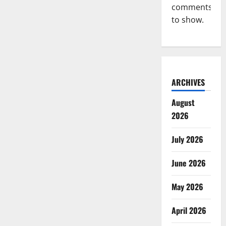
comments
to show.
ARCHIVES
August
2026
July 2026
June 2026
May 2026
April 2026