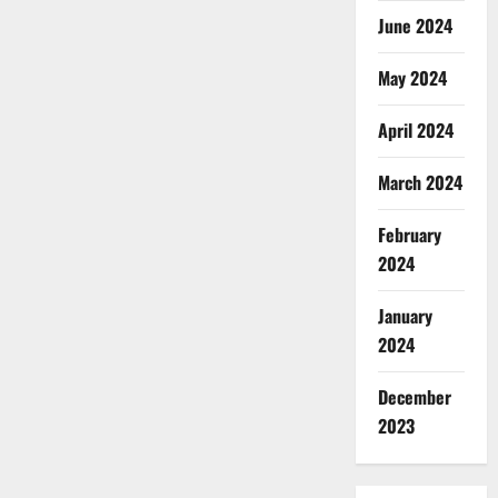
June 2024
May 2024
April 2024
March 2024
February
2024
January
2024
December
2023