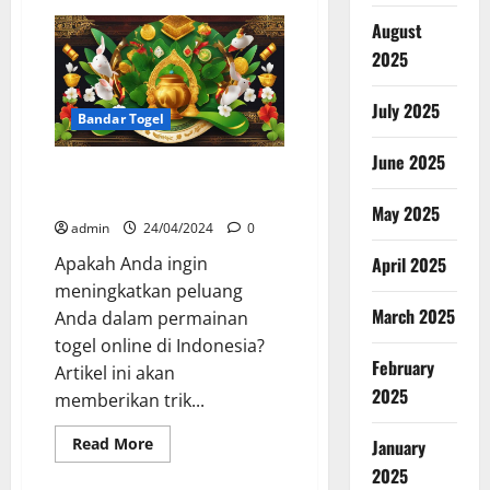
Menang
Besar
August
Togel
Online
2025
Bet
100
Perak
July 2025
Terpercaya
Bandar Togel
June 2025
Trik Jitu Cara Menang Togel
Online di Indonesia
May 2025
admin
24/04/2024
0
Apakah Anda ingin
April 2025
meningkatkan peluang
March 2025
Anda dalam permainan
togel online di Indonesia?
February
Artikel ini akan
2025
memberikan trik...
Read
Read More
January
more
about
2025
Trik