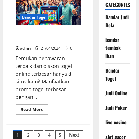
Jam
CATEGORIES
Terpercaya
di
Bandar Judi
Indonesia
Bandar Togel
Bola
Dapatkan Diskon Togel Online
bandar
Terbesar Sekarang!
tembak
admin
21/04/2024
0
ikan
Temukan penawaran
terbaik dan diskon togel
Bandar
online terbesar hanya di
Togel
situs kami! Manfaatkan
promo togel terbesar
Judi Online
dengan...
Judi Poker
Read
Read More
more
about
live casino
Dapatkan
Diskon
Togel
Posts
1
2
3
4
5
Next
Online
slot gacor