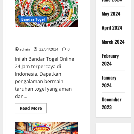
Online
Terlengkap
di
May 2024
Indonesia
Bandar Togel
April 2024
Bandar Togel Online 24 Jam
Terpercaya di Indonesia
March 2024
admin
22/04/2024
0
February
Inilah Bandar Togel Online
2024
24 Jam terpercaya di
Indonesia. Dapatkan
January
pengalaman bermain
2024
taruhan togel yang aman
dan...
December
2023
Read
Read More
more
about
Bandar
Togel
Online
24