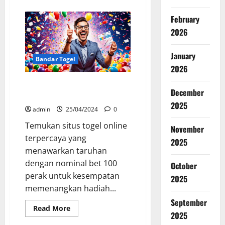
about
Togel
Online
February
WAP
–
2026
Mudah
dan
Cepat
January
di
Bandar Togel
Akses
2026
Menang Besar Togel Online Bet
December
100 Perak Terpercaya
2025
admin
25/04/2024
0
Temukan situs togel online
November
terpercaya yang
2025
menawarkan taruhan
dengan nominal bet 100
October
perak untuk kesempatan
2025
memenangkan hadiah...
September
Read
Read More
2025
more
about