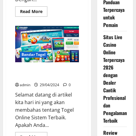
Panduan
Terpercaya
Read
Read More
more
untuk
about
Mainkan
Pemain
Togel
Online
Situs Live
Via
Pulsa
Casino
–
Aman
Online
&
Bandar Togel
Cepat
Terpercaya
2026
Togel Online Sistem Terbaik –
dengan
Aman & Profesional
Dealer
admin
29/04/2024
0
Cantik
Selamat datang di artikel
Profesional
kita hari ini yang akan
dan
membahas tentang Togel
Pengalaman
Online Sistem Terbaik.
Terbaik
Apakah Anda...
Review