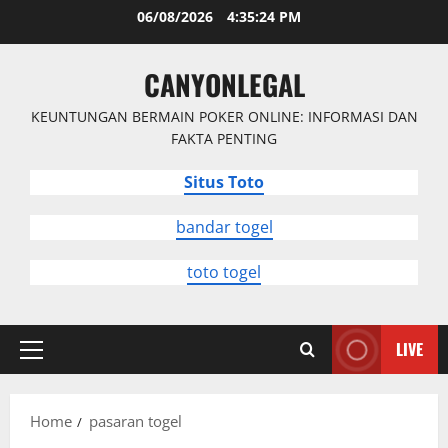
Skip
06/08/2026
4:35:25 PM
to
content
CANYONLEGAL
KEUNTUNGAN BERMAIN POKER ONLINE: INFORMASI DAN
FAKTA PENTING
Situs Toto
bandar togel
toto togel
LIVE
Primary
Menu
Home
pasaran togel