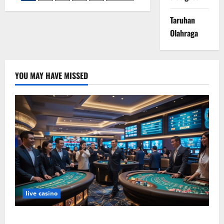
Terbesar
Sekarang!
pagination
Taruhan
Olahraga
YOU MAY HAVE MISSED
live casino
Rekomendasi Bandar Live Casino Resmi Terbesar di