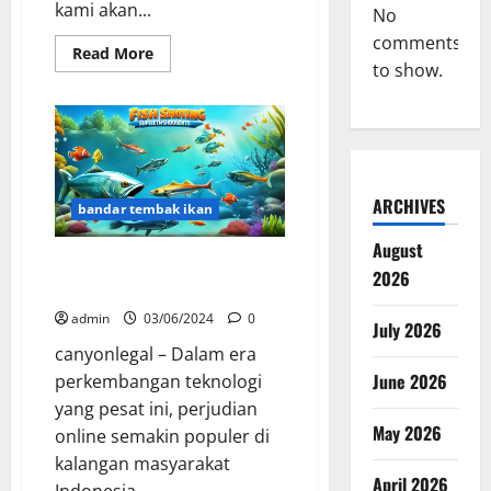
kami akan...
No
comments
Read
Read More
more
to show.
about
Akses
Mudah
Bandar
Tembak
Ikan
Online
Indonesia
ARCHIVES
bandar tembak ikan
August
Keunggulan Layanan Bandar
2026
Tembak Ikan Online
admin
03/06/2024
0
July 2026
canyonlegal – Dalam era
June 2026
perkembangan teknologi
yang pesat ini, perjudian
May 2026
online semakin populer di
kalangan masyarakat
April 2026
Indonesia....