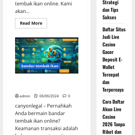
Strategi
tembak ikan online. Kami
dan Tips
akan...
Sukses
Read
Read More
more
Daftar Situs
about
Eksplor
Judi Live
Fitur
Casino
Live
Bandar
Gacor
Tembak
Ikan
Deposit E-
Online
bandar tembak ikan
Wallet
Tercepat
Keamanan Transaksi Bandar
dan
Tembak Ikan Online
Terpercaya
admin
06/06/2024
0
Cara Daftar
canyonlegal – Pernahkah
Akun Live
Anda bermain bandar
Casino
tembak ikan online?
2026 Tanpa
Keamanan transaksi adalah
Ribet dan