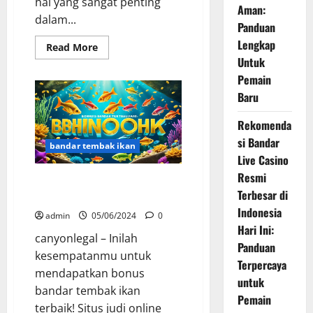
hal yang sangat penting
Aman:
dalam...
Panduan
Lengkap
Read
Read More
more
Untuk
about
Keamanan
Pemain
Transaksi
Bandar
Baru
Tembak
Ikan
Rekomenda
Online
si Bandar
bandar tembak ikan
Live Casino
Resmi
Dapatkan Bonus Bandar Tembak
Terbesar di
Ikan Terbaik!
Indonesia
admin
05/06/2024
0
Hari Ini:
canyonlegal – Inilah
Panduan
kesempatanmu untuk
Terpercaya
mendapatkan bonus
untuk
bandar tembak ikan
Pemain
terbaik! Situs judi online