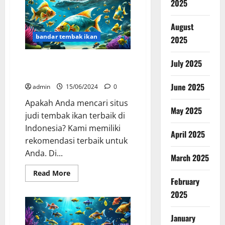
2025
Tembak
Ikan
Terpercaya
August
bandar tembak ikan
2025
Situs Bandar Tembak
July 2025
IkanTerpercaya Indonesia
June 2025
admin
15/06/2024
0
Apakah Anda mencari situs
May 2025
judi tembak ikan terbaik di
Indonesia? Kami memiliki
April 2025
rekomendasi terbaik untuk
Anda. Di...
March 2025
Read
Read More
more
February
about
2025
Situs
Bandar
Tembak
IkanTerpercaya
January
Indonesia