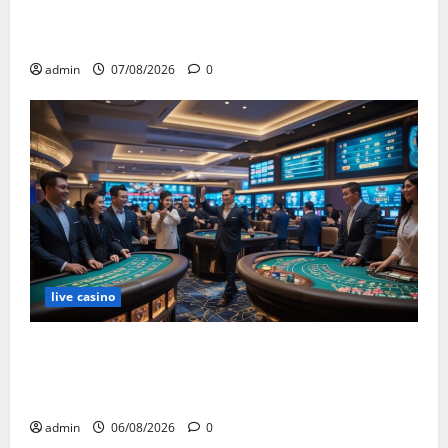
Cara Daftar Akun Live Casino 2026 Tanpa Ribet dan
Aman: Panduan Lengkap Untuk Pemain Baru
admin
07/08/2026
0
live casino
Rekomendasi Bandar Live Casino Resmi Terbesar di
Indonesia Hari Ini: Panduan Terpercaya untuk
Pemain
admin
06/08/2026
0