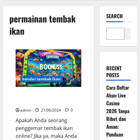
permainan tembak
SEARCH
ikan
Search
RECENT
POSTS
bandar tembak ikan
Cara Daftar
Raih Bonus Bandar Tembak Ikan
Akun Live
Terbesar!
Casino
2026 Tanpa
admin
21/06/2024
0
Ribet dan
Apakah Anda seorang
Aman:
penggemar tembak ikan
Panduan
online? Jika ya, maka Anda