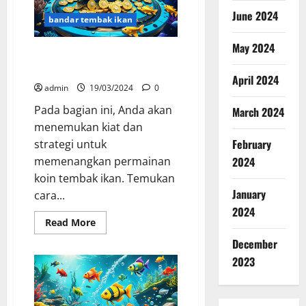
June 2024
bandar tembak ikan
May 2024
Koin Tembak Ikan – Kiat &
Strategi Menang
April 2024
admin
19/03/2024
0
Pada bagian ini, Anda akan
March 2024
menemukan kiat dan
February
strategi untuk
2024
memenangkan permainan
koin tembak ikan. Temukan
January
cara...
2024
Read
Read More
more
about
December
Koin
2023
Tembak
Ikan
–
Kiat
&