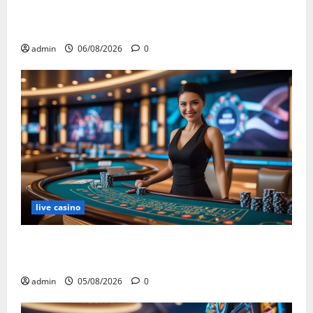
Indonesia Hari Ini: Panduan Terpercaya untuk
Pemain
admin
06/08/2026
0
live casino
Situs Live Casino Online Terpercaya 2026 dengan
Dealer Cantik Profesional dan Pengalaman Terbaik
admin
05/08/2026
0