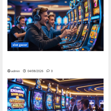
slot gacor
Review Jujur Game 3D Slots 2026 Paling Populer di
Kalangan Streamer Casino
admin
04/08/2026
0