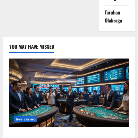
Taruhan
Olahraga
YOU MAY HAVE MISSED
live casino
Rekomendasi Bandar Live Casino Resmi Terbesar di