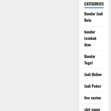
CATEGORIES
Bandar Judi
Bola
bandar
tembak
ikan
Bandar
Togel
Judi Online
Judi Poker
live casino
slot gacor