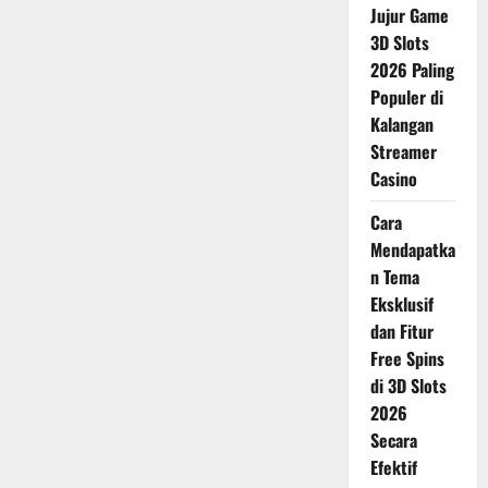
Jujur Game
3D Slots
2026 Paling
Populer di
Kalangan
Streamer
Casino
Cara
Mendapatka
n Tema
Eksklusif
dan Fitur
Free Spins
di 3D Slots
2026
Secara
Efektif