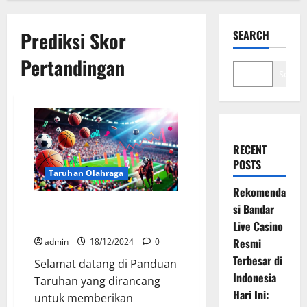
Prediksi Skor
SEARCH
Pertandingan
Search
RECENT
POSTS
Taruhan Olahraga
Rekomenda
Panduan Prediksi Taruhan
si Bandar
Olahraga Akurat
Live Casino
Resmi
admin
18/12/2024
0
Terbesar di
Selamat datang di Panduan
Indonesia
Taruhan yang dirancang
Hari Ini:
untuk memberikan