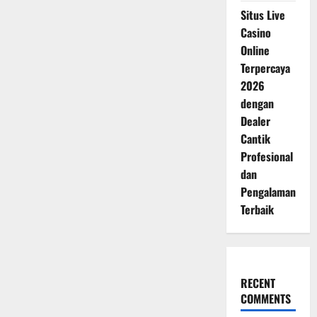
Situs Live
Casino
Online
Terpercaya
2026
dengan
Dealer
Cantik
Profesional
dan
Pengalaman
Terbaik
RECENT
COMMENTS