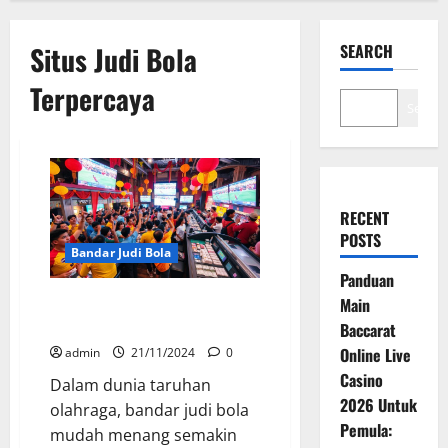
Situs Judi Bola
SEARCH
Terpercaya
Search
RECENT
POSTS
Bandar Judi Bola
Panduan
Bandar Judi Bola Mudah Menang
Main
di Indonesia
Baccarat
Online Live
admin
21/11/2024
0
Casino
Dalam dunia taruhan
2026 Untuk
olahraga, bandar judi bola
Pemula:
mudah menang semakin