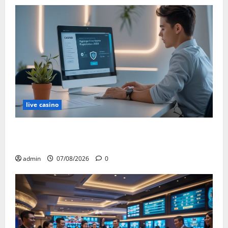
live casino
Cara Daftar Akun Live Casino 2026 Tanpa Ribet dan
Aman: Panduan Lengkap Untuk Pemain Baru
admin
07/08/2026
0