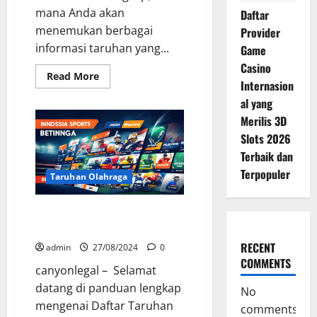
mana Anda akan
Daftar
menemukan berbagai
Provider
informasi taruhan yang...
Game
Casino
Read
Read More
Internasion
more
about
al yang
Panduan
Taruhan
Merilis 3D
Olahraga
Indonesia
Slots 2026
Terlengkap
Terbaik dan
Terpopuler
Taruhan Olahraga
Daftar Taruhan Olahraga Terbaik
di Indonesia
RECENT
admin
27/08/2024
0
COMMENTS
canyonlegal – Selamat
datang di panduan lengkap
No
mengenai Daftar Taruhan
comments