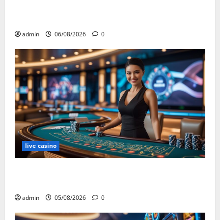
Indonesia Hari Ini: Panduan Terpercaya untuk
Pemain
admin
06/08/2026
0
live casino
Situs Live Casino Online Terpercaya 2026 dengan
Dealer Cantik Profesional dan Pengalaman Terbaik
admin
05/08/2026
0