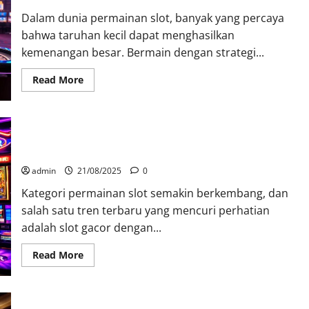
Strategi
dan
Dalam dunia permainan slot, banyak yang percaya
Tips
Terbaik
bahwa taruhan kecil dapat menghasilkan
kemenangan besar. Bermain dengan strategi...
Read
Read More
more
about
Slot
Gacor
Bet
Game Slot Gacor Terbaru RTP Tinggi: Temukan Kesempatan
Kecil
Bisa
Menang Besar
Menang
Besar:
admin
21/08/2025
0
Strategi
Efektif
Kategori permainan slot semakin berkembang, dan
untuk
Pemain
salah satu tren terbaru yang mencuri perhatian
Pemula
adalah slot gacor dengan...
Read
Read More
more
about
Game
Slot
Gacor