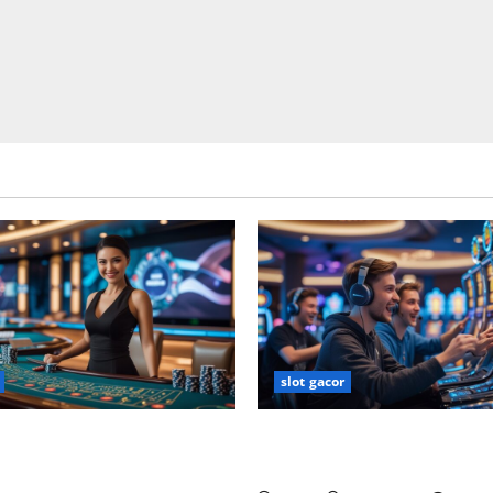
Menang
Besar
di
Permainan
Slot
slot gacor
Casino Online Terpercaya
Review Jujur Game 3D Slots 
 Dealer Cantik Profesional
Populer di Kalangan Streame