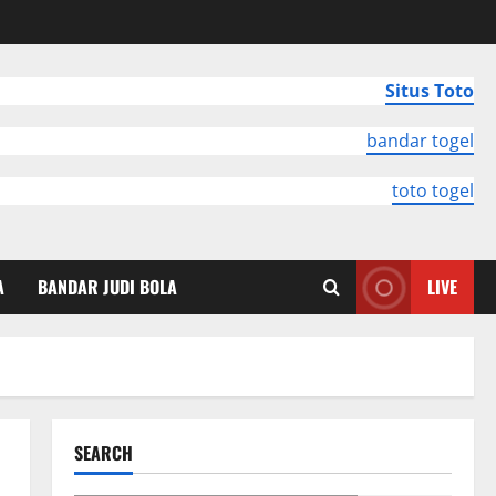
Situs Toto
bandar togel
toto togel
A
BANDAR JUDI BOLA
LIVE
SEARCH