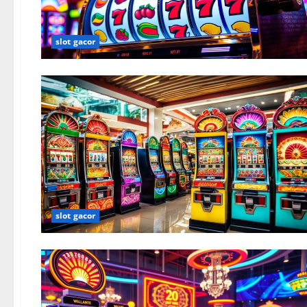
slot gacor
slot gacor