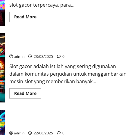
slot gacor terpercaya, para...
Read
Read More
more
about
Daftar
Situs
Slot
Link Slot Gacor Maxwin Paling Sering Keluar: Strategi dan Tips
Gacor
Terpercaya
Terbaik
2025
untuk
admin
23/08/2025
0
Pengalaman
Bermain
Slot gacor adalah istilah yang sering digunakan
Terbaik
dalam komunitas perjudian untuk menggambarkan
mesin slot yang memberikan banyak...
Read
Read More
more
about
Link
Slot
Gacor
Slot Gacor Bet Kecil Bisa Menang Besar: Strategi Efektif
Maxwin
Paling
untuk Pemain Pemula
Sering
Keluar:
admin
22/08/2025
0