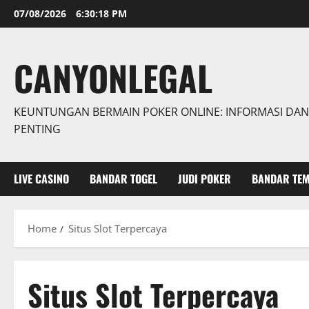
Skip
07/08/2026
6:30:19 PM
to
content
CANYONLEGAL
KEUNTUNGAN BERMAIN POKER ONLINE: INFORMASI DAN
PENTING
LIVE CASINO
BANDAR TOGEL
JUDI POKER
BANDAR TEM
Home
Situs Slot Terpercaya
Situs Slot Terpercaya