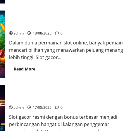
about
Jam
Hoki
Main
Slot Gacor Gampang Menang Provider Pragmatic: Panduan
Slot
Gacor
Lengkap untuk Pemain
Malam
Hari:
admin
18/08/2025
0
Menang
Besar
Dalam dunia permainan slot online, banyak pemain
Dengan
Strategi
mencari pilihan yang menawarkan peluang menang
Tepat
lebih tinggi. Slot gacor...
Read
Read More
more
about
Slot
Gacor
Gampang
Slot Gacor Resmi Dengan Bonus Terbesar: Panduan Memilih
Menang
Provider
dan Menang Judi Slot
Pragmatic:
Panduan
admin
17/08/2025
0
Lengkap
untuk
Slot gacor resmi dengan bonus terbesar menjadi
Pemain
perbincangan hangat di kalangan penggemar