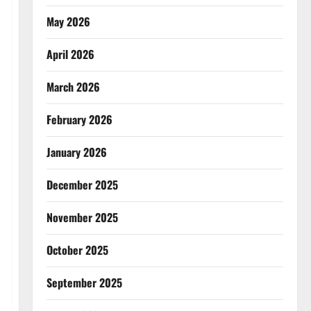
May 2026
April 2026
March 2026
February 2026
January 2026
December 2025
November 2025
October 2025
September 2025