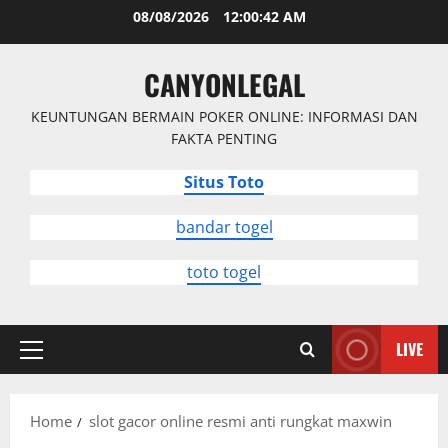
Skip
08/08/2026
12:00:43 AM
to
content
CANYONLEGAL
KEUNTUNGAN BERMAIN POKER ONLINE: INFORMASI DAN
FAKTA PENTING
Situs Toto
bandar togel
toto togel
LIVE
Primary
Menu
Home
slot gacor online resmi anti rungkat maxwin