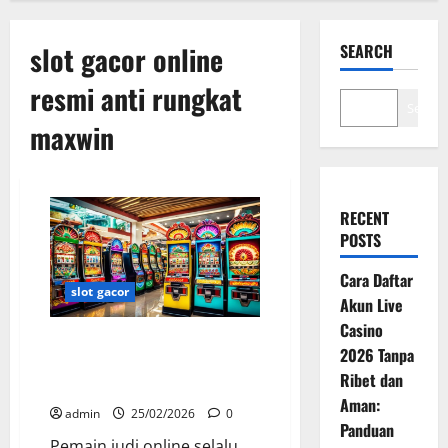
slot gacor online
SEARCH
resmi anti rungkat
Search
maxwin
RECENT
POSTS
Cara Daftar
slot gacor
Akun Live
Casino
Agen Slot Gacor Pasti Bayar
2026 Tanpa
Online Terbaik untuk Jackpot
Ribet dan
Besar Tanpa Ribet
Aman:
admin
25/02/2026
0
Panduan
Pemain judi online selalu