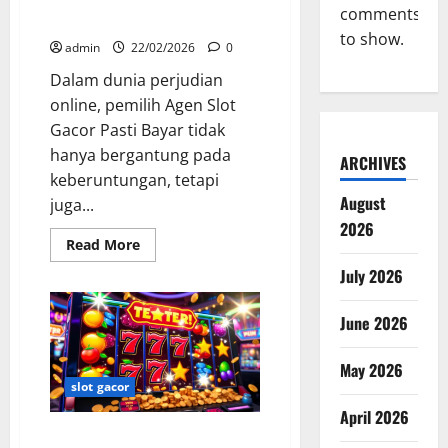
Pemain
comments
Rendah dan WD Cepat
Cerdas
to show.
admin
22/02/2026
0
Dalam dunia perjudian
online, pemilih Agen Slot
Gacor Pasti Bayar tidak
hanya bergantung pada
ARCHIVES
keberuntungan, tetapi
August
juga...
2026
Read
Read More
more
about
July 2026
Agen
Slot
Gacor
June 2026
Pasti
Bayar
Online
May 2026
Dengan
Minimal
slot gacor
Deposit
Rendah
April 2026
dan
Cara Memilih Agen Slot Gacor
WD