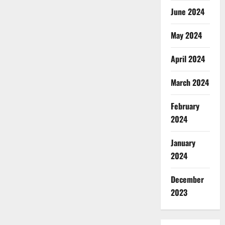
June 2024
May 2024
April 2024
March 2024
February
2024
January
2024
December
2023