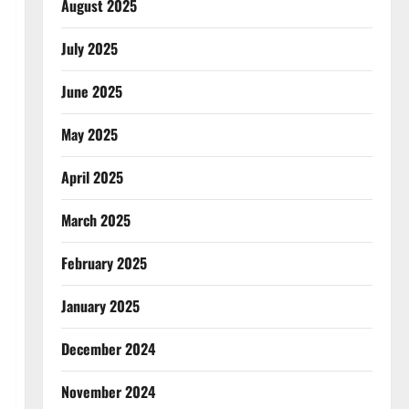
August 2025
July 2025
June 2025
May 2025
April 2025
March 2025
February 2025
January 2025
December 2024
November 2024