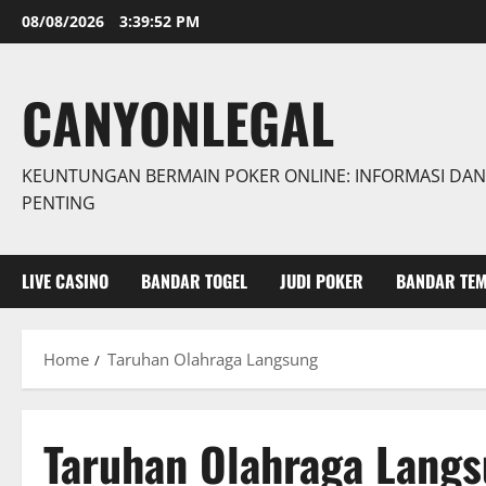
Skip
08/08/2026
3:39:53 PM
to
content
CANYONLEGAL
KEUNTUNGAN BERMAIN POKER ONLINE: INFORMASI DAN
PENTING
LIVE CASINO
BANDAR TOGEL
JUDI POKER
BANDAR TEM
Home
Taruhan Olahraga Langsung
Taruhan Olahraga Lang