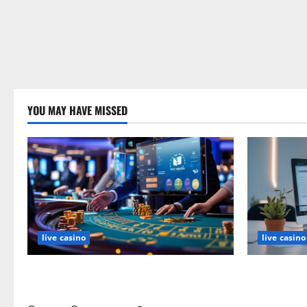
pagin
YOU MAY HAVE MISSED
live casino
live casino
Daftar Situs Judi Live Casino Gacor
Cara Daftar
Deposit E-Wallet Tercepat dan Terpercaya
Tanpa Ribe