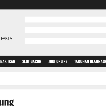
 FAKTA
BAK IKAN
SLOT GACOR
JUDI ONLINE
TARUHAN OLAHRAG
sung