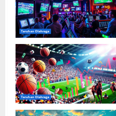
Taruhan Olahraga
Taruhan Olahraga