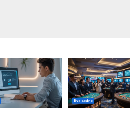
ation
Panduan
Lengkap
untuk
Penggemar
Taruhan
live casino
 Akun Live Casino 2026
Rekomendasi Bandar Live Ca
t dan Aman: Panduan Lengkap
Terbesar di Indonesia Hari In