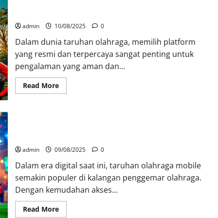
Platform Taruhan Olahraga Resmi dan Terpercaya 2025:
Streaming
dengan
Panduan Lengkap untuk Pemain Cerdas
Update
Skor
admin
10/08/2025
0
Real-
Time:
Dalam dunia taruhan olahraga, memilih platform
Solusi
Terbaik
yang resmi dan terpercaya sangat penting untuk
untuk
Pengalaman
pengalaman yang aman dan...
Taruhan
Anda
Read
Read More
more
about
Platform
Taruhan
Olahraga
Taruhan Olahraga Mobile dengan Aplikasi Terbaik untuk
Resmi
dan
Pengalaman Taruhan Optimal
Terpercaya
2025:
admin
09/08/2025
0
Panduan
Lengkap
Dalam era digital saat ini, taruhan olahraga mobile
untuk
Pemain
semakin populer di kalangan penggemar olahraga.
Cerdas
Dengan kemudahan akses...
Read
Read More
more