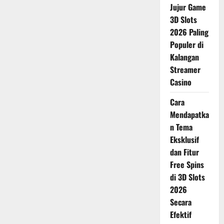
Jujur Game
3D Slots
2026 Paling
Populer di
Kalangan
Streamer
Casino
Cara
Mendapatka
n Tema
Eksklusif
dan Fitur
Free Spins
di 3D Slots
2026
Secara
Efektif