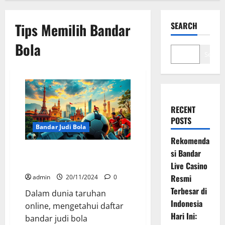
Tips Memilih Bandar
SEARCH
Bola
Search
RECENT
POSTS
Bandar Judi Bola
Rekomenda
Daftar Bandar Judi Bola
si Bandar
Terpercaya di Indonesia
Live Casino
Resmi
admin
20/11/2024
0
Terbesar di
Dalam dunia taruhan
Indonesia
online, mengetahui daftar
Hari Ini:
bandar judi bola