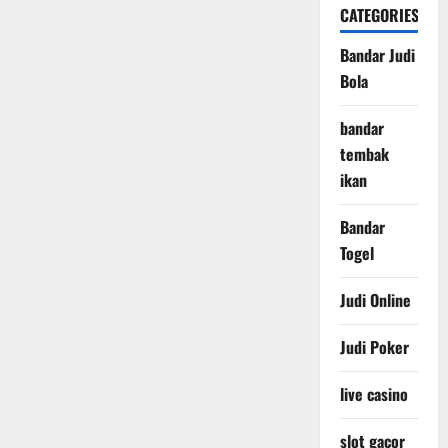
CATEGORIES
Bandar Judi
Bola
bandar
tembak
ikan
Bandar
Togel
Judi Online
Judi Poker
live casino
slot gacor