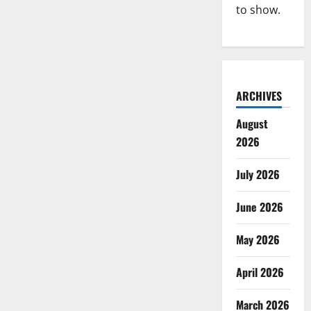
to show.
ARCHIVES
August
2026
July 2026
June 2026
May 2026
April 2026
March 2026