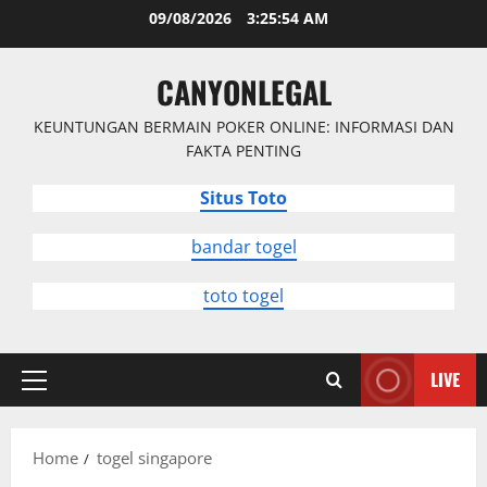
Skip
09/08/2026
3:25:55 AM
to
content
CANYONLEGAL
KEUNTUNGAN BERMAIN POKER ONLINE: INFORMASI DAN
FAKTA PENTING
Situs Toto
bandar togel
toto togel
LIVE
Primary
Menu
Home
togel singapore