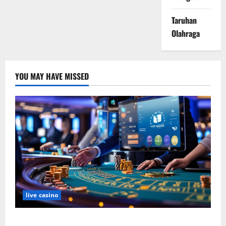
Taruhan
Olahraga
YOU MAY HAVE MISSED
live casino
Daftar Situs Judi Live Casino Gacor Deposit E-Wallet