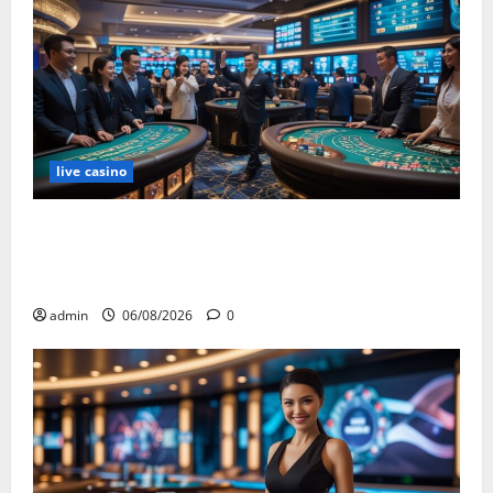
live casino
Rekomendasi Bandar Live Casino Resmi Terbesar di
Indonesia Hari Ini: Panduan Terpercaya untuk
Pemain
admin
06/08/2026
0