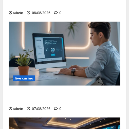
Tercepat dan Terpercaya
admin
08/08/2026
0
live casino
Cara Daftar Akun Live Casino 2026 Tanpa Ribet dan
Aman: Panduan Lengkap Untuk Pemain Baru
admin
07/08/2026
0