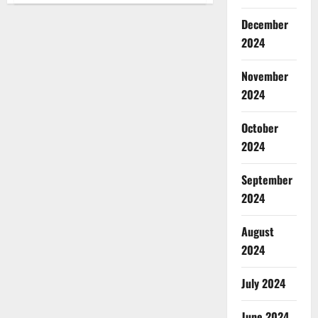
Togel
Terpercaya
December
&
Terbaik
2024
di
Indonesia
November
2024
October
2024
September
2024
August
2024
July 2024
June 2024