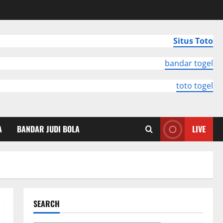
Situs Toto
bandar togel
toto togel
A
BANDAR JUDI BOLA
LIVE
SEARCH