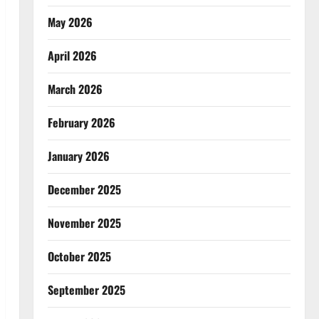
May 2026
April 2026
March 2026
February 2026
January 2026
December 2025
November 2025
October 2025
September 2025