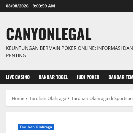
Skip
08/08/2026
9:04:00 AM
to
content
CANYONLEGAL
KEUNTUNGAN BERMAIN POKER ONLINE: INFORMASI DAN
PENTING
LIVE CASINO
BANDAR TOGEL
JUDI POKER
BANDAR TEM
Home
Taruhan Olahraga
Taruhan Olahraga di Sportsb
Taruhan Olahraga