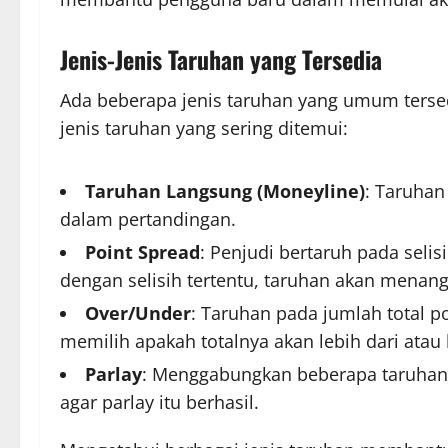
Jenis-Jenis Taruhan yang Tersedia
Ada beberapa jenis taruhan yang umum tersedi
jenis taruhan yang sering ditemui:
Taruhan Langsung (Moneyline)
: Taruhan
dalam pertandingan.
Point Spread
: Penjudi bertaruh pada seli
dengan selisih tertentu, taruhan akan menang
Over/Under
: Taruhan pada jumlah total p
memilih apakah totalnya akan lebih dari atau
Parlay
: Menggabungkan beberapa taruhan 
agar parlay itu berhasil.