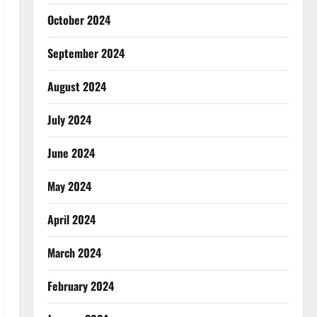
October 2024
September 2024
August 2024
July 2024
June 2024
May 2024
April 2024
March 2024
February 2024