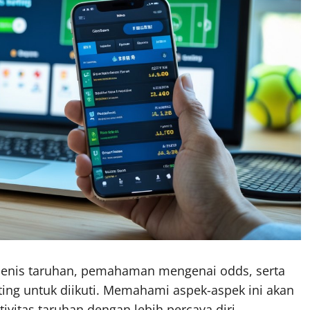
jenis taruhan, pemahaman mengenai odds, serta
nting untuk diikuti. Memahami aspek-aspek ini akan
itas taruhan dengan lebih percaya diri.