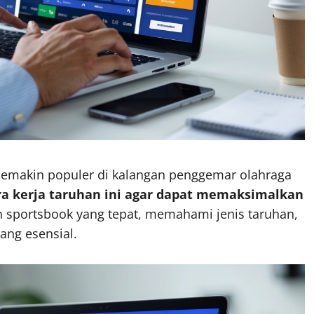
 semakin populer di kalangan penggemar olahraga
a kerja taruhan ini agar dapat memaksimalkan
 sportsbook yang tepat, memahami jenis taruhan,
ang esensial.