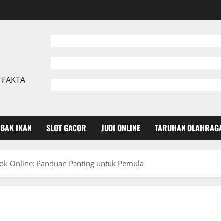
 FAKTA
BAK IKAN
SLOT GACOR
JUDI ONLINE
TARUHAN OLAHRAG
ook Online: Panduan Penting untuk Pemula