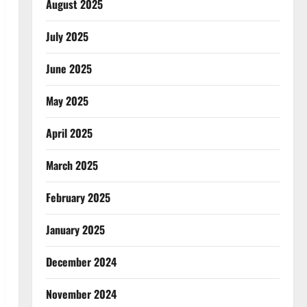
August 2025
July 2025
June 2025
May 2025
April 2025
March 2025
February 2025
January 2025
December 2024
November 2024