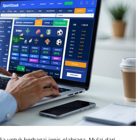
ia untuk berbagai jenis olahraga. Mulai dari