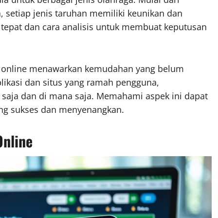
 setiap jenis taruhan memiliki keunikan dan
ng tepat dan cara analisis untuk membuat keputusan
k online menawarkan kemudahan yang belum
likasi dan situs yang ramah pengguna,
saja dan di mana saja. Memahami aspek ini dapat
ang sukses dan menyenangkan.
Online