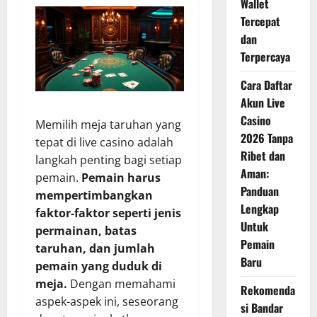
Wallet
Tercepat
dan
Terpercaya
Cara Daftar
Akun Live
Casino
Memilih meja taruhan yang
2026 Tanpa
tepat di live casino adalah
Ribet dan
langkah penting bagi setiap
Aman:
pemain.
Pemain harus
Panduan
mempertimbangkan
Lengkap
faktor-faktor seperti jenis
Untuk
permainan, batas
Pemain
taruhan, dan jumlah
Baru
pemain yang duduk di
meja.
Dengan memahami
Rekomenda
aspek-aspek ini, seseorang
si Bandar