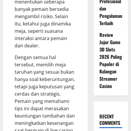
Profesional
menentukan seberapa
dan
banyak pemain bersedia
Pengalaman
mengambil risiko. Selain
Terbaik
itu, ketahui juga dinamika
meja, seperti suasana
Review
interaksi antara pemain
Jujur Game
dan dealer.
3D Slots
2026 Paling
Dengan semua hal
Populer di
tersebut, memilih meja
Kalangan
taruhan yang sesuai bukan
Streamer
hanya soal keberuntungan,
Casino
tetapi juga keputusan yang
cerdas dan strategis.
Pemain yang memahami
tips ini dapat merasakan
keuntungan tambahan dan
RECENT
COMMENTS
meningkatkan kesenangan
saat bermain di live casino.