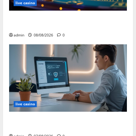
live casino
Daftar Situs Judi Live Casino Gacor Deposit E-Wallet
Tercepat dan Terpercaya
admin
08/08/2026
0
live casino
Cara Daftar Akun Live Casino 2026 Tanpa Ribet dan
Aman: Panduan Lengkap Untuk Pemain Baru