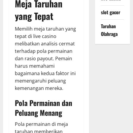
Meja Taruhan
slot gacor
yang Tepat
Taruhan
Memilih meja taruhan yang
Olahraga
tepat di live casino
melibatkan analisis cermat
terhadap pola permainan
dan rasio payout. Pemain
harus memahami
bagaimana kedua faktor ini
memengaruhi peluang
kemenangan mereka.
Pola Permainan dan
Peluang Menang
Pola permainan di meja
taruhan memberikan