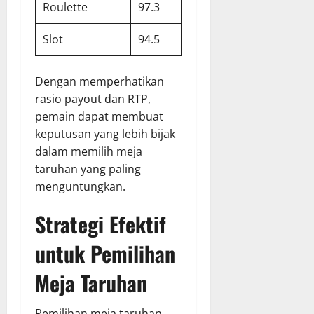
Roulette
97.3
Slot
94.5
Dengan memperhatikan
rasio payout dan RTP,
pemain dapat membuat
keputusan yang lebih bijak
dalam memilih meja
taruhan yang paling
menguntungkan.
Strategi Efektif
untuk Pemilihan
Meja Taruhan
Pemilihan meja taruhan