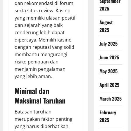
September
dan rekomendasi di forum
2025
serta situs review. Kasino
yang memiliki ulasan positif
August
dan sejarah yang baik
2025
cenderung lebih dapat
dipercaya. Memilih kasino
July 2025
dengan reputasi yang solid
membantu mengurangi
June 2025
risiko penipuan dan
menjamin pengalaman
May 2025
yang lebih aman.
April 2025
Minimal dan
Maksimal Taruhan
March 2025
Batasan taruhan
February
merupakan faktor penting
2025
yang harus diperhatikan.