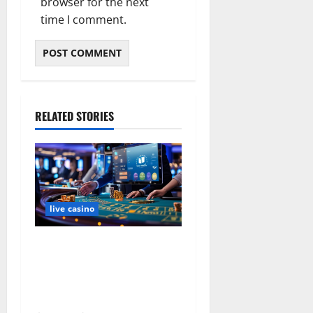
browser for the next
time I comment.
RELATED STORIES
live casino
Daftar Situs Judi Live
Casino Gacor Deposit E-
Wallet Tercepat dan
Terpercaya