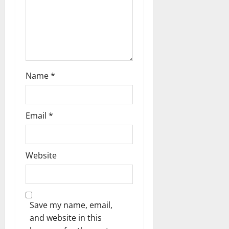
n
Name
*
Email
*
Website
Save my name, email,
and website in this