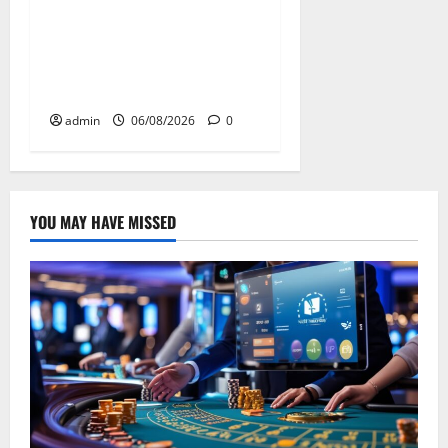
Rekomendasi Bandar Live
Casino Resmi Terbesar di
Indonesia Hari Ini: Panduan
Terpercaya untuk Pemain
admin
06/08/2026
0
YOU MAY HAVE MISSED