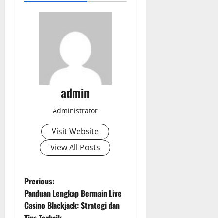
admin
Administrator
Visit Website
View All Posts
P
Previous:
Panduan Lengkap Bermain Live
o
Casino Blackjack: Strategi dan
Tips Terbaik