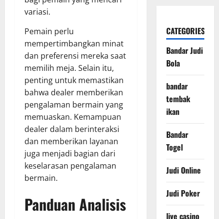
variasi.
CATEGORIES
Pemain perlu
mempertimbangkan minat
Bandar Judi
dan preferensi mereka saat
Bola
memilih meja. Selain itu,
penting untuk memastikan
bandar
bahwa dealer memberikan
tembak
pengalaman bermain yang
ikan
memuaskan. Kemampuan
dealer dalam berinteraksi
Bandar
dan memberikan layanan
Togel
juga menjadi bagian dari
keselarasan pengalaman
Judi Online
bermain.
Judi Poker
Panduan Analisis
live casino