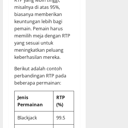
misalnya di atas 95%,
biasanya memberikan
keuntungan lebih bagi
pemain. Pemain harus
memilih meja dengan RTP
yang sesuai untuk
meningkatkan peluang
keberhasilan mereka.
Berikut adalah contoh
perbandingan RTP pada
beberapa permainan:
Jenis
RTP
Permainan
(%)
Blackjack
99.5