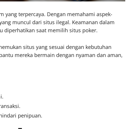
tform yang terpercaya. Dengan memahami aspek-
yang muncul dari situs ilegal. Keamanan dalam
u diperhatikan saat memilih situs poker.
nemukan situs yang sesuai dengan kebutuhan
embantu mereka bermain dengan nyaman dan aman,
i.
ransaksi.
ghindari penipuan.