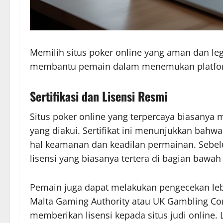
Memilih situs poker online yang aman dan leg
membantu pemain dalam menemukan platfor
Sertifikasi dan Lisensi Resmi
Situs poker online yang terpercaya biasanya me
yang diakui. Sertifikat ini menunjukkan bahw
hal keamanan dan keadilan permainan. Sebe
lisensi yang biasanya tertera di bagian bawah 
Pemain juga dapat melakukan pengecekan lebih 
Malta Gaming Authority atau UK Gambling C
memberikan lisensi kepada situs judi online.