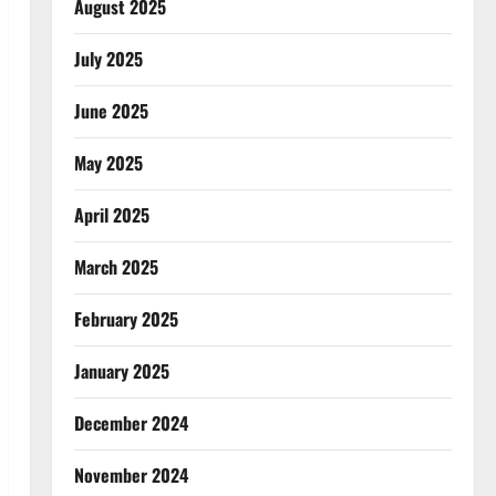
August 2025
July 2025
June 2025
May 2025
April 2025
March 2025
February 2025
January 2025
December 2024
November 2024