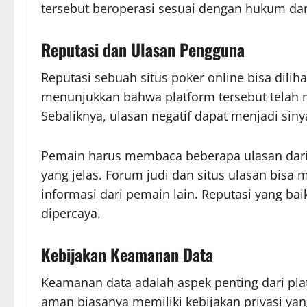
tersebut beroperasi sesuai dengan hukum dan
Reputasi dan Ulasan Pengguna
Reputasi sebuah situs poker online bisa dilih
menunjukkan bahwa platform tersebut telah 
Sebaliknya, ulasan negatif dapat menjadi sin
Pemain harus membaca beberapa ulasan dar
yang jelas. Forum judi dan situs ulasan bis
informasi dari pemain lain. Reputasi yang ba
dipercaya.
Kebijakan Keamanan Data
Keamanan data adalah aspek penting dari plat
aman biasanya memiliki kebijakan privasi ya