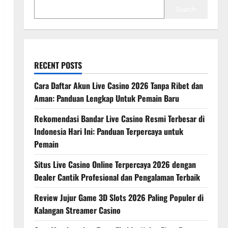
Search
RECENT POSTS
Cara Daftar Akun Live Casino 2026 Tanpa Ribet dan
Aman: Panduan Lengkap Untuk Pemain Baru
Rekomendasi Bandar Live Casino Resmi Terbesar di
Indonesia Hari Ini: Panduan Terpercaya untuk
Pemain
Situs Live Casino Online Terpercaya 2026 dengan
Dealer Cantik Profesional dan Pengalaman Terbaik
Review Jujur Game 3D Slots 2026 Paling Populer di
Kalangan Streamer Casino