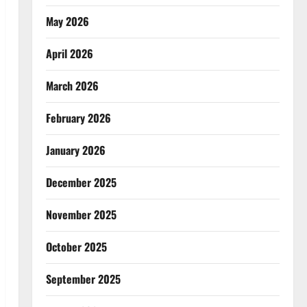
May 2026
April 2026
March 2026
February 2026
January 2026
December 2025
November 2025
October 2025
September 2025