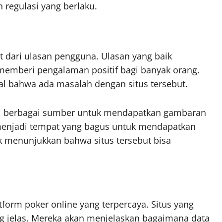
 regulasi yang berlaku.
at dari ulasan pengguna. Ulasan yang baik
memberi pengalaman positif bagi banyak orang.
yal bahwa ada masalah dengan situs tersebut.
i berbagai sumber untuk mendapatkan gambaran
a menjadi tempat yang bagus untuk mendapatkan
ik menunjukkan bahwa situs tersebut bisa
form poker online yang terpercaya. Situs yang
ng jelas. Mereka akan menjelaskan bagaimana data