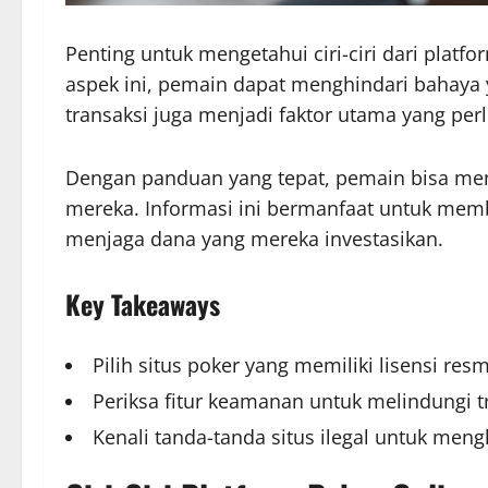
Penting untuk mengetahui ciri-ciri dari pla
aspek ini, pemain dapat menghindari bahaya 
transaksi juga menjadi faktor utama yang perl
Dengan panduan yang tepat, pemain bisa me
mereka. Informasi ini bermanfaat untuk m
menjaga dana yang mereka investasikan.
Key Takeaways
Pilih situs poker yang memiliki lisensi resm
Periksa fitur keamanan untuk melindungi t
Kenali tanda-tanda situs ilegal untuk men