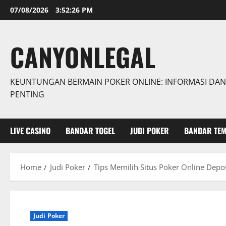
Skip
07/08/2026
3:52:28 PM
to
content
CANYONLEGAL
KEUNTUNGAN BERMAIN POKER ONLINE: INFORMASI DAN
PENTING
LIVE CASINO
BANDAR TOGEL
JUDI POKER
BANDAR TEM
Home
Judi Poker
Tips Memilih Situs Poker Online Dep
Judi Poker