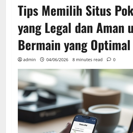
Tips Memilih Situs Po
yang Legal dan Aman 
Bermain yang Optimal
admin
04/06/2026
8 minutes read
0